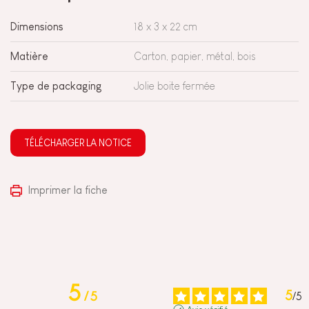
Dimensions
18 x 3 x 22 cm
Matière
Carton, papier, métal, bois
Type de packaging
Jolie boite fermée
TÉLÉCHARGER LA NOTICE
Imprimer la fiche
5
5
/
5
/
5