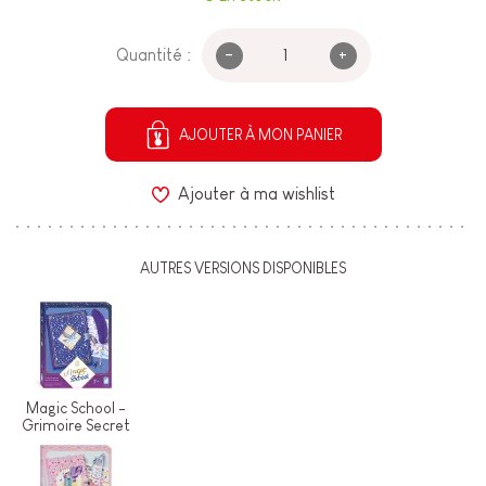
-
+
Quantité :
AJOUTER À MON PANIER
Ajouter à ma wishlist
AUTRES VERSIONS DISPONIBLES
Magic School -
Grimoire Secret