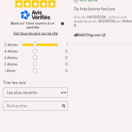
Avis vérifié
De très bonne facture.
Avis du
06/02/2026
, suite à une
expérience du
19/01/2026
par
Anton
Basé sur
1
avis soumis à un
B.
contrôle
Voir tous les avis sur ce site
Utile
(0)
Signaler
5
étoiles
1
4
étoiles
0
3
étoiles
0
2
étoiles
0
1
étoile
0
Trier les avis