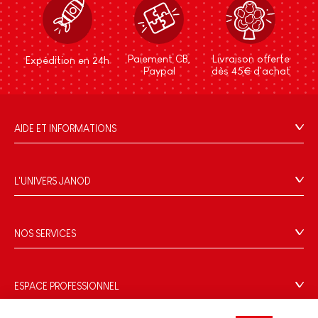
Paiement CB,
Livraison offerte
Expédition en 24h
Paypal
dès 45€ d'achat
AIDE ET INFORMATIONS
CGV
FAQ
L'UNIVERS JANOD
Contact
L'histoire
Points de vente
Le design
NOS SERVICES
Rappel Produits
Blog Conseils d'Experts
Offrez une e-carte cadeau !
Conditions des offres
Activités enfants à télécharger
Paiement
Données personnelles
ESPACE PROFESSIONNEL
Le FSC®, c'est quoi ?
Livraison
Gestion des cookies
Espace presse
Nos engagements RSE