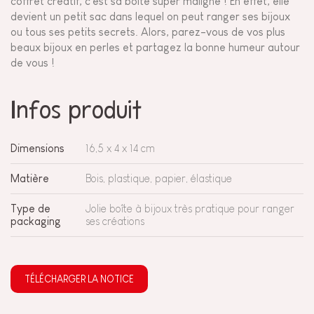
coffret créatif, c'est sa boîte super maligne ! En effet, elle
devient un petit sac dans lequel on peut ranger ses bijoux
ou tous ses petits secrets. Alors, parez-vous de vos plus
beaux bijoux en perles et partagez la bonne humeur autour
de vous !
Infos produit
Dimensions
16,5 x 4 x 14 cm
Matière
Bois, plastique, papier, élastique
Type de
Jolie boîte à bijoux très pratique pour ranger
packaging
ses créations
TÉLÉCHARGER LA NOTICE