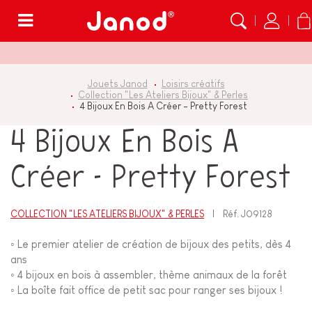
Menu
Jouets Janod
Loisirs créatifs
Collection "Les Ateliers Bijoux" & Perles
4 Bijoux En Bois A Créer - Pretty Forest
4 Bijoux En Bois A
Créer - Pretty Forest
COLLECTION "LES ATELIERS BIJOUX" & PERLES
Réf.
J09128
◦ Le premier atelier de création de bijoux des petits, dès 4
ans
◦ 4 bijoux en bois à assembler, thème animaux de la forêt
◦ La boîte fait office de petit sac pour ranger ses bijoux !