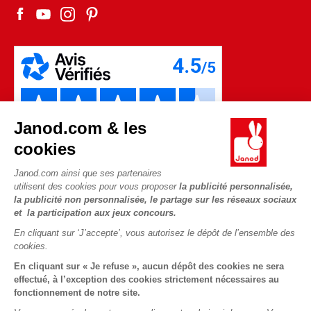
Fiche environnementale
Les pièces d'usure
Janod.com & les
cookies
Janod.com ainsi que ses partenaires
utilisent des cookies pour vous proposer
la publicité personnalisée,
la publicité non personnalisée, le partage sur les réseaux sociaux
et la participation aux jeux concours.
En cliquant sur ‘J’accepte’, vous autorisez le dépôt de l’ensemble des
Copyright © 2026 Janod - Tous droits réservés -
CGV
-
Mentions
cookies.
Légales
En cliquant sur « Je refuse », aucun dépôt des cookies ne sera
effectué, à l’exception des cookies strictement nécessaires au
fonctionnement de notre site.