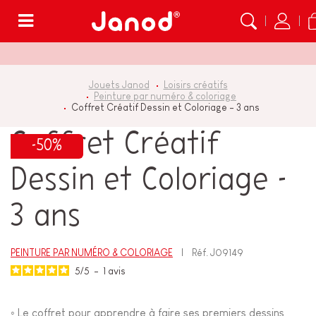
Menu
Jouets Janod
Loisirs créatifs
Peinture par numéro & coloriage
Coffret Créatif Dessin et Coloriage - 3 ans
Coffret Créatif
-50%
Dessin et Coloriage -
3 ans
PEINTURE PAR NUMÉRO & COLORIAGE
Réf.
J09149
5
/
5
-
1
avis
◦ Le coffret pour apprendre à faire ses premiers dessins