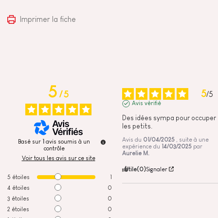
Imprimer la fiche
5
5
/
5
/
5
Avis vérifié
Des idées sympa pour occuper 
les petits.
Avis du
01/04/2025
, suite à une
Basé sur
1
avis soumis à un
expérience du
14/03/2025
par
contrôle
Aurelie M.
Voir tous les avis sur ce site
Utile
(0)
Signaler
5
étoiles
1
4
étoiles
0
3
étoiles
0
2
étoiles
0