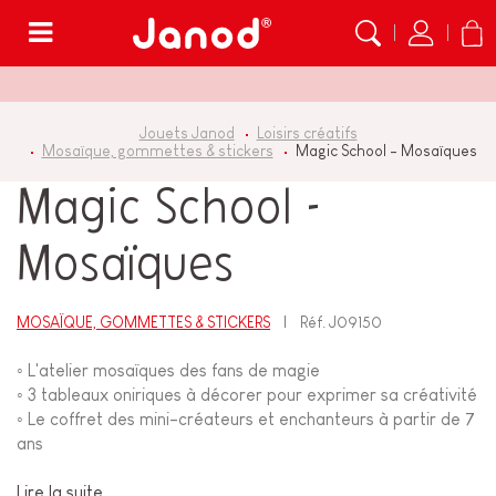
Menu
Jouets Janod
Loisirs créatifs
Mosaïque, gommettes & stickers
Magic School - Mosaïques
Magic School -
Mosaïques
MOSAÏQUE, GOMMETTES & STICKERS
Réf.
J09150
◦ L'atelier mosaïques des fans de magie
◦ 3 tableaux oniriques à décorer pour exprimer sa créativité
◦ Le coffret des mini-créateurs et enchanteurs à partir de 7
ans
Lire la suite