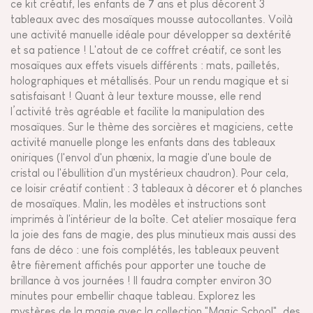
ce kit créatif, les enfants de 7 ans et plus décorent 3
tableaux avec des mosaïques mousse autocollantes. Voilà
une activité manuelle idéale pour développer sa dextérité
et sa patience ! L'atout de ce coffret créatif, ce sont les
mosaïques aux effets visuels différents : mats, pailletés,
holographiques et métallisés. Pour un rendu magique et si
satisfaisant ! Quant à leur texture mousse, elle rend
l’activité très agréable et facilite la manipulation des
mosaïques. Sur le thème des sorcières et magiciens, cette
activité manuelle plonge les enfants dans des tableaux
oniriques (l'envol d'un phœnix, la magie d'une boule de
cristal ou l'ébullition d'un mystérieux chaudron). Pour cela,
ce loisir créatif contient : 3 tableaux à décorer et 6 planches
de mosaïques. Malin, les modèles et instructions sont
imprimés à l'intérieur de la boîte. Cet atelier mosaïque fera
la joie des fans de magie, des plus minutieux mais aussi des
fans de déco : une fois complétés, les tableaux peuvent
être fièrement affichés pour apporter une touche de
brillance à vos journées ! Il faudra compter environ 30
minutes pour embellir chaque tableau. Explorez les
mystères de la magie avec la collection "Magic School", des