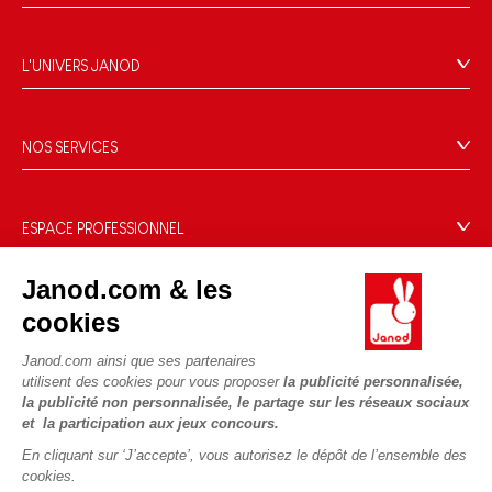
CGV
FAQ
L'UNIVERS JANOD
Contact
L'histoire
Points de vente
Le design
NOS SERVICES
Rappel Produits
Blog Conseils d'Experts
Offrez une e-carte cadeau !
Conditions des offres
Activités enfants à télécharger
Paiement
Données personnelles
ESPACE PROFESSIONNEL
Le FSC®, c'est quoi ?
Livraison
Gestion des cookies
Espace presse
Nos engagements RSE
Janod.com & les
Règles du jeu & notices
Conditions du #YesJanod
Espace recrutement
Sélection de jouets par âge
NOUS SUIVRE
cookies
Nos guides d'achat
Fiche environnementale
Les pièces d'usure
Janod.com ainsi que ses partenaires
utilisent des cookies pour vous proposer
la publicité personnalisée,
la publicité non personnalisée, le partage sur les réseaux sociaux
et la participation aux jeux concours.
En cliquant sur ‘J’accepte’, vous autorisez le dépôt de l’ensemble des
cookies.