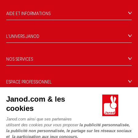
AIDE ET INFORMATIONS
CGV
FAQ
L'UNIVERS JANOD
Contact
L'histoire
Points de vente
Le design
NOS SERVICES
Rappel Produits
Blog Conseils d'Experts
Offrez une e-carte cadeau !
Conditions des offres
Activités enfants à télécharger
Paiement
Données personnelles
ESPACE PROFESSIONNEL
Le FSC®, c'est quoi ?
Livraison
Gestion des cookies
Espace presse
Nos engagements RSE
Janod.com & les
Règles du jeu & notices
Conditions du #YesJanod
Espace recrutement
Sélection de jouets par âge
NOUS SUIVRE
cookies
Nos guides d'achat
Fiche environnementale
Les pièces d'usure
Janod.com ainsi que ses partenaires
utilisent des cookies pour vous proposer
la publicité personnalisée,
la publicité non personnalisée, le partage sur les réseaux sociaux
et la participation aux jeux concours.