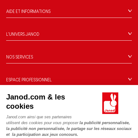
AIDE ET INFORMATIONS
CGV
FAQ
L'UNIVERS JANOD
Contact
L'histoire
Points de vente
Le design
NOS SERVICES
Rappel Produits
Blog Conseils d'Experts
Offrez une e-carte cadeau !
Conditions des offres
Activités enfants à télécharger
Paiement
Données personnelles
ESPACE PROFESSIONNEL
Le FSC®, c'est quoi ?
Livraison
Gestion des cookies
Espace presse
Nos engagements RSE
Janod.com & les
Règles du jeu & notices
Conditions du #YesJanod
Espace recrutement
Sélection de jouets par âge
NOUS SUIVRE
cookies
Nos guides d'achat
Fiche environnementale
Les pièces d'usure
Janod.com ainsi que ses partenaires
utilisent des cookies pour vous proposer
la publicité personnalisée,
la publicité non personnalisée, le partage sur les réseaux sociaux
et la participation aux jeux concours.