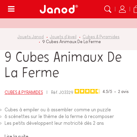
Menu
Jouets Janod
Jouets d'éveil
Cubes & Pyramides
9 Cubes Animaux De La Ferme
9 Cubes Animaux De
La Ferme
4.5
/
5
-
2
avis
CUBES & PYRAMIDES
Réf.
J03329
Cubes à empiler ou à assembler comme un puzzle
6 scénettes sur le thème de la ferme à recomposer
Les petits développent leur motricité dès 2 ans
Lire la suite