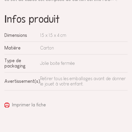
Infos produit
Dimensions
15 x 15 x 4 cm
Matière
Carton
Type de
Jolie boite fermée
packaging
Retirer tous les emballages avant de donner
Avertissement(s)
le jouet à votre enfant.
Imprimer la fiche