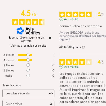
4.5
5
/
5
/
5
Avis vérifié
bonne qualité prix abordable
Avis du
12/12/2025
, suite à une
expérience du
18/11/2025
par
Bourqu
Basé sur
2
avis soumis à un
regine B.
contrôle
Voir tous les avis sur ce site
Utile
(0)
Signaler
5
étoiles
1
4
étoiles
1
4
/
5
3
étoiles
0
Avis vérifié
2
étoiles
0
Les images explicatives sur la 
1
étoile
0
boîte sont beaucoup trop 
petites. Les petits enfants ne 
Trier les avis
peuvent pas les comprendre. Il 
faudrait imprimer 6 images de l
taille du puzzle à réaliser.  Les 
cubes sont très jolis, et leurs 
bords colorés sont bien pensés