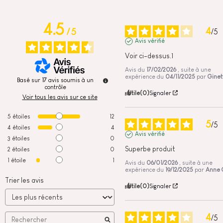
4.5
4
/
5
/
5
Avis vérifié
Voir ci-dessus.1
Avis du
17/02/2026
, suite à une
expérience du
04/11/2025
par
Ginet
Basé sur
17
avis soumis à un
contrôle
Utile
(0)
Signaler
Voir tous les avis sur ce site
5
étoiles
12
5
/
5
4
étoiles
4
Avis vérifié
3
étoiles
0
Superbe produit
2
étoiles
0
1
étoile
1
Avis du
06/01/2026
, suite à une
expérience du
19/12/2025
par
Anne 
Trier les avis
Utile
(0)
Signaler
4
/
5