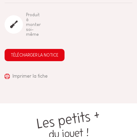
Produit
à
monter
soi-
même
TÉLÉCHARGER LA NOTICE
Imprimer la fiche
Les petits +
du jouet !