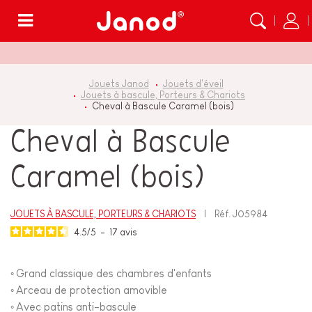
Menu
Jouets Janod
Jouets d'éveil
Jouets à bascule, Porteurs & Chariots
Cheval à Bascule Caramel (bois)
Cheval à Bascule
Caramel (bois)
JOUETS À BASCULE, PORTEURS & CHARIOTS
Réf.
J05984
4.5
/
5
-
17
avis
Grand classique des chambres d'enfants
◦
Arceau de protection amovible
◦
Avec patins anti-bascule
◦