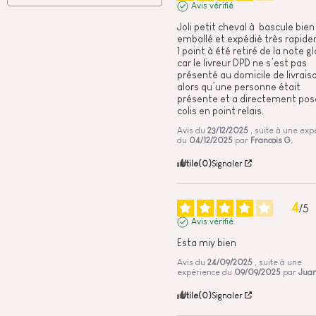
Avis vérifié
Joli petit cheval à  bascule bien 
emballé et expédié très rapide
1 point à été retiré de la note gl
car le livreur DPD ne s’est pas 
présenté au domicile de livraiso
alors qu’une personne était 
présente et a directement posé
colis en point relais.
Avis du
23/12/2025
, suite à une exp
du
04/12/2025
par
Francois G.
Utile
(0)
Signaler
4
/
5
Avis vérifié
Esta miy bien
Avis du
24/09/2025
, suite à une
expérience du
09/09/2025
par
Juan
Utile
(0)
Signaler