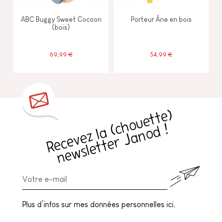
ABC Buggy Sweet Cocoon
Porteur Âne en bois
(bois)
69,99 €
54,99 €
R
e
c
e
v
e
z
l
a
h
o
u
e
t
t
e
)
n
e
w
sl
e
t
t
e
r
J
a
n
o
d
(
c
!
Plus d’infos sur mes données personnelles ici.