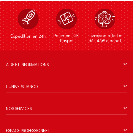
Paiement CB,
Livraison offerte
Expédition en 24h
Paypal
dès 45€ d'achat
AIDE ET INFORMATIONS
CGV
FAQ
L'UNIVERS JANOD
Contact
L'histoire
Points de vente
Le design
NOS SERVICES
Rappel Produits
Blog Conseils d'Experts
Offrez une e-carte cadeau !
Conditions des offres
Activités enfants à télécharger
Paiement
Données personnelles
ESPACE PROFESSIONNEL
Le FSC®, c'est quoi ?