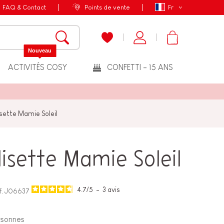
FAQ & Contact
Points de vente
Fr
Nouveau
ACTIVITÉS COSY
CONFETTI - 15 ANS
isette Mamie Soleil
lisette Mamie Soleil
4.7
/
5
-
3
avis
f.
J06637
rsonnes