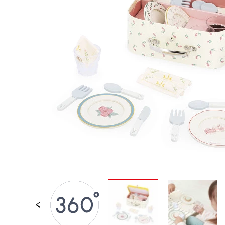
JOUETS D'ÉVEIL
JOUETS D'IMITATION
IMAGINATION
PLEIN AIR
TABLEAUX, MOBILIER &
DECO
OFFRES