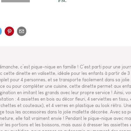
dimanche, c’est pique-nique en famille ! C’est parti pour une jour
c cette dinette en valisette, idéale pour les enfants à partir de 3 
plet pour 4 personnes, et se transporte facilement dans sa jolie 
ce ou pour compléter une cuisine, cette dinette permet aux enfa
gination en imitant les grands avec leur propre service ! Ainsi, v
itation : 4 assiettes en bois au décor fleuri, 4 serviettes en tissu,
rchettes et couteaux), et 4 verres en plastique au look rétro. Une
ge tous les accessoires dans la jolie mallette décorée. Avec sa 
meture, elle fait vraiment envie ! Pendant le pique-nique avec ma
vir les portions et les boissons, mais aussi à dresser les assiette