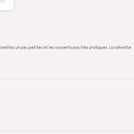
Une publication partagée par Marion - Activités enfant 🧩 - Vie de Maman (@grandir.en.samusant)
ssiettes un peu petites et les couverts pas très pratiques. La valisette 