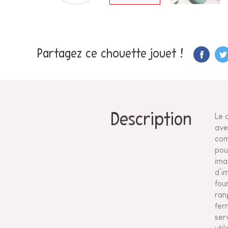
Partagez ce chouette jouet !
Description
Le 
ave
com
pou
ima
d’im
fou
ran
fer
ser