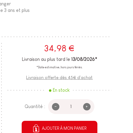
ranger
de 3 ans et plus
34,98 €
Livraison au plus tard le
13/08/2026*
*Date estimative, hors jours fériés.
Livraison offerte dès 45€ d'achat
En stock
-
+
Quantité :
AJOUTER À MON PANIER