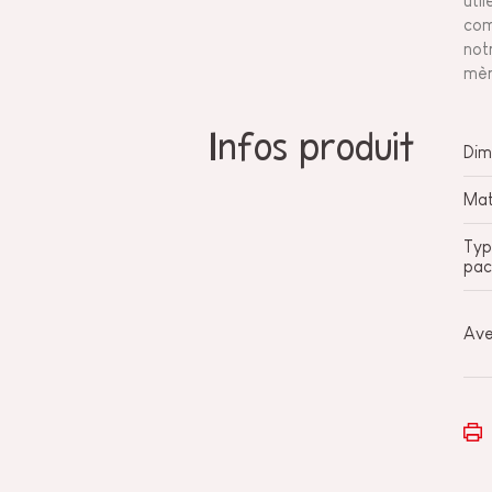
uti
com
not
mèr
Infos produit
Dim
Mat
Typ
pac
Ave