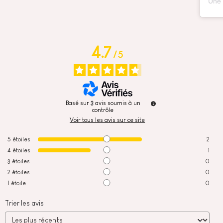
4.7
/
5
Basé sur
3
avis soumis à un
contrôle
Voir tous les avis sur ce site
5
étoiles
2
4
étoiles
1
3
étoiles
0
2
étoiles
0
1
étoile
0
Trier les avis