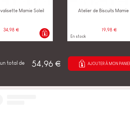
 valisette Mamie Soleil
Atelier de Biscuits Mamie 
34,98 €
19,98 €
En stock
54,96 €
un total de
AJOUTER À MON PANIE