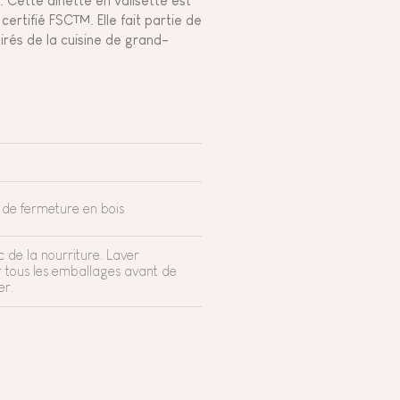
 Cette dinette en valisette est
ertifié FSC™. Elle fait partie de
irés de la cuisine de grand-
t de fermeture en bois
c de la nourriture. Laver
er tous les emballages avant de
er.