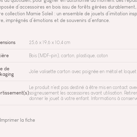
les au quotidien, pour gagner en autonomie au moment des repas.
posée d’accessoires en bois issu de forêts gérées durablement, c
re collection Mamie Soleil : un ensemble de jouets d’imitation insp
e, imprégnés d’émotions et de souvenirs d’enfance.
ensions
25,6 x 19,6 x 10,4 cm
ière
Bois (MDF-pin), carton, plastique, coton
e de
Jolie valisette carton avec poignée en métal et loque
kaging
Le produit n'est pas destiné à être mis en contact ave
rtissement(s)
soigneusement les accessoires avant utilisation. Retir
donner le jouet à votre enfant. Informations à conserv
Imprimer la fiche