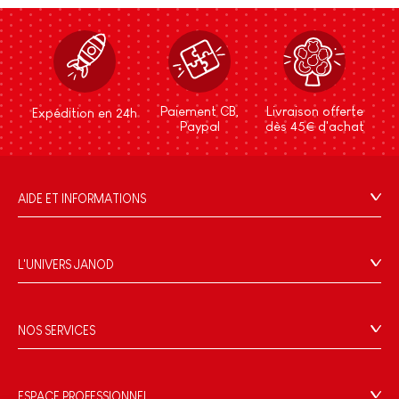
Paiement CB,
Livraison offerte
Expédition en 24h
Paypal
dès 45€ d'achat
AIDE ET INFORMATIONS
CGV
FAQ
L'UNIVERS JANOD
Contact
L'histoire
Points de vente
Le design
NOS SERVICES
Rappel Produits
Blog Conseils d'Experts
Offrez une e-carte cadeau !
Conditions des offres
Activités enfants à télécharger
Paiement
Données personnelles
ESPACE PROFESSIONNEL