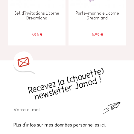
Set d'invitations Licorne
Porte-monnaie Licorne
Dreamland
Dreamland
7,98 €
8,99 €
R
e
c
e
v
e
z
l
a
h
o
u
e
t
t
e
)
n
e
w
sl
e
t
t
e
r
J
a
n
o
d
(
c
!
Plus d’infos sur mes données personnelles ici.