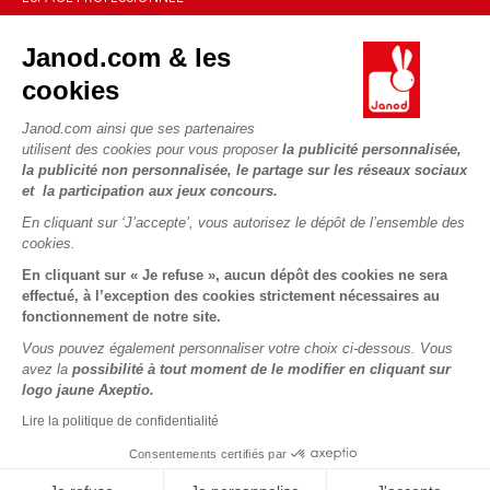
Le FSC®, c'est quoi ?
Livraison
Gestion des cookies
Espace presse
Nos engagements RSE
Janod.com & les
Règles du jeu & notices
Conditions du #YesJanod
Espace recrutement
Sélection de jouets par âge
NOUS SUIVRE
cookies
Nos guides d'achat
Fiche environnementale
Les pièces d'usure
Janod.com ainsi que ses partenaires
utilisent des cookies pour vous proposer
la publicité personnalisée,
la publicité non personnalisée, le partage sur les réseaux sociaux
et la participation aux jeux concours.
En cliquant sur ‘J’accepte’, vous autorisez le dépôt de l’ensemble des
cookies.
En cliquant sur « Je refuse », aucun dépôt des cookies ne sera
effectué, à l’exception des cookies strictement nécessaires au
fonctionnement de notre site.
Vous pouvez également personnaliser votre choix ci-dessous. Vous
avez la
possibilité à tout moment de le modifier en cliquant sur
logo jaune Axeptio.
Lire la politique de confidentialité
Consentements certifiés par
Copyright © 2026 Janod - Tous droits réservés -
CGV
-
Mentions
Légales