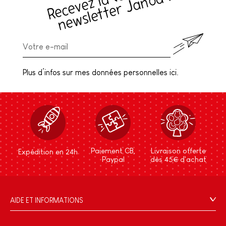
(
c
!
Plus d’infos sur mes données personnelles ici.
Paiement CB,
Livraison offerte
Expédition en 24h
Paypal
dès 45€ d'achat
AIDE ET INFORMATIONS
CGV