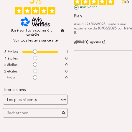
5
5
/
5
/
5
Avis vérifié
Bien
Avis du
24/06/2025
, suite à une
expérience du
10/06/2025
par
Nere
Basé sur
1
avis soumis à un
B.
contrôle
Voir tous les avis sur ce site
Utile
(0)
Signaler
5
étoiles
1
4
étoiles
0
3
étoiles
0
2
étoiles
0
1
étoile
0
Trier les avis