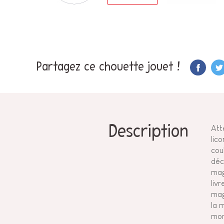
Partagez ce chouette jouet !
Description
Att
lic
cou
déco
mag
liv
mag
la 
mome