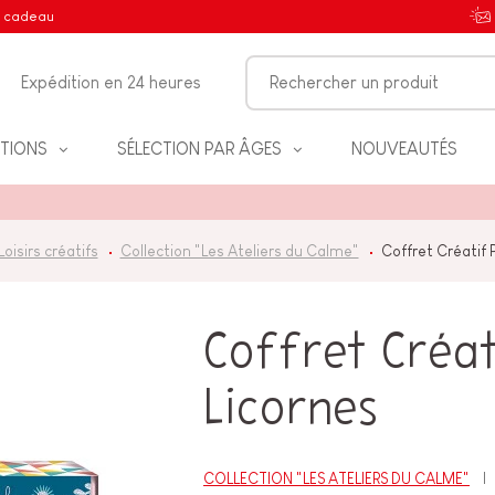
e cadeau
Expédition en 24 heures
TIONS
SÉLECTION PAR ÂGES
NOUVEAUTÉS
Loisirs créatifs
Collection "Les Ateliers du Calme"
Coffret Créatif P
IFS
Coffret Créati
Licornes
NT
COLLECTION "LES ATELIERS DU CALME"