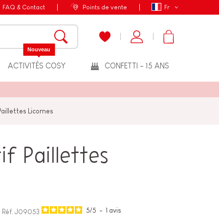
FAQ & Contact
Points de vente
Fr
Nouveau
ACTIVITÉS COSY
CONFETTI - 15 ANS
aillettes Licornes
f Paillettes
5
/
5
-
1
avis
Réf.
J09053