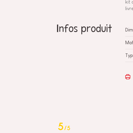
kit
liv
Infos produit
Dim
Mat
Typ
5
/
5