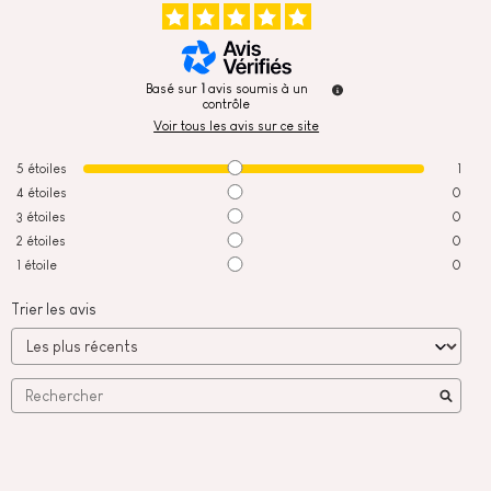
Basé sur
1
avis soumis à un
contrôle
Voir tous les avis sur ce site
5
étoiles
1
4
étoiles
0
3
étoiles
0
2
étoiles
0
1
étoile
0
Trier les avis