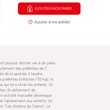
AJOUTER À MON PANIER
Ajouter à ma wishlist
ont pouvoir donner vie à de jolies
acilement des paillettes de 2
de de la spatule, il faudra
paillettes brillantes ! Et hop, la
ue qui fera rêver les enfants. Un
tes, ils obtiennent de
te activité manuelle développe
 de l'apaisement aux enfants. Un
tion "Les Ateliers du Calme", ce