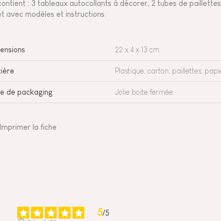
 contient : 3 tableaux autocollants à décorer, 2 tubes de paillettes
ret avec modèles et instructions.
ensions
22 x 4 x 13 cm
ière
Plastique, carton, paillettes, papi
e de packaging
Jolie boite fermée
Imprimer la fiche
5
/
5