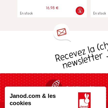
16,98 €
En stock
En stock
s
Expédition en 24h
Janod.com & les
cookies