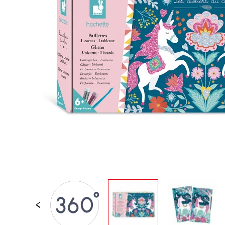
JOUETS D'ÉVEIL
JOUETS D'IMITATION
IMAGINATION
PLEIN AIR
TABLEAUX, MOBILIER &
DECO
OFFRES