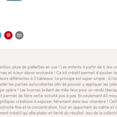
ention, pluie de paillettes en vue ! Les enfants à partir de 6 ans v
ornes et à leur décor enchanté ! Ce kit créatif permet d'ajouter f
leurs différentes à 3 tableaux. Le principe est super simple : à l'ai
ller les parties autocollantes afin de pouvoir y appliquer les jolies 
ie opère ! Les licornes brillent de mille feux pour un rendu féeriq
ret permet de faire cette activité pas à pas. En seulement 45 minu
nifiques créations à exposer fièrement dans leur chambre ! Cet
motricité fine et la concentration, tout en apportant du calme et
nt créatif qui allie plaisir et fierté du résultat. Issu de la collec