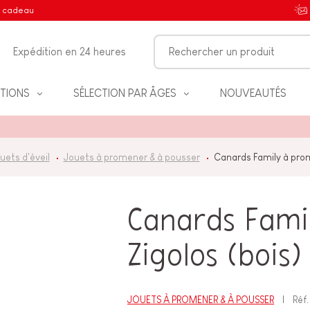
e cadeau
Expédition en 24 heures
TIONS
SÉLECTION PAR ÂGES
NOUVEAUTÉS
uets d'éveil
Jouets à promener & à pousser
Canards Family à prom
IFS
Canards Fami
Zigolos (bois)
NT
JOUETS À PROMENER & À POUSSER
Réf.