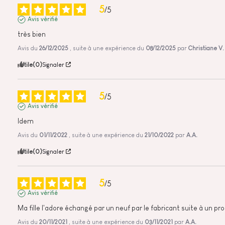
5
/
5
Avis vérifié
très bien
Avis du
26/12/2025
, suite à une expérience du
08/12/2025
par
Christiane V.
Utile
(0)
Signaler
5
/
5
Avis vérifié
Idem
Avis du
01/11/2022
, suite à une expérience du
21/10/2022
par
A.A.
Utile
(0)
Signaler
5
/
5
Avis vérifié
Ma fille l'adore échangé par un neuf par le fabricant suite à un p
Avis du
20/11/2021
, suite à une expérience du
03/11/2021
par
A.A.