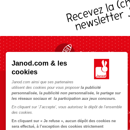
s
Expédition en 24h
Janod.com & les
cookies
Janod.com ainsi que ses partenaires
AIDE ET INFORMATIONS
L'UNIVERS JANOD
utilisent des cookies pour vous proposer
la publicité
personnalisée, la publicité non personnalisée, le partage sur
CGV
L'histoire
les réseaux sociaux et la participation aux jeux concours.
FAQ
Le design
En cliquant sur ‘J’accepte’, vous autorisez le dépôt de l’ensemble
Contact
Blog Conseils d'E
des cookies.
Points de vente
Activités enfants
En cliquant sur « Je refuse », aucun dépôt des cookies ne
sera effectué, à l’exception des cookies strictement
Rappel Produits
Le FSC®, c'est qu