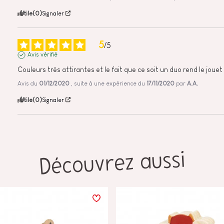
Utile
(0)
Signaler
5
/
5
Avis vérifié
Couleurs très attirantes et le fait que ce soit un duo rend le jouet
Avis du
01/12/2020
, suite à une expérience du
17/11/2020
par
A.A.
Utile
(0)
Signaler
Découvrez aussi