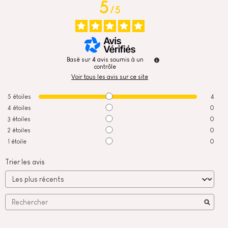
5
/
5
Basé sur
4
avis soumis à un
contrôle
Voir tous les avis sur ce site
5
étoiles
4
4
étoiles
0
3
étoiles
0
2
étoiles
0
1
étoile
0
Trier les avis