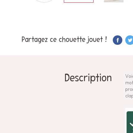
Partagez ce chouette jouet !
Description
Voi
mot
pro
cla