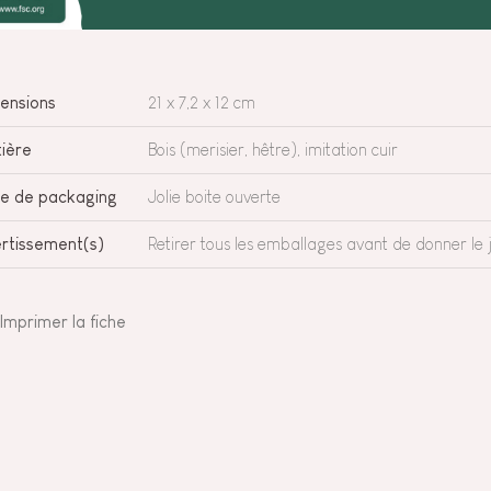
ensions
21 x 7,2 x 12 cm
ière
Bois (merisier, hêtre), imitation cuir
e de packaging
Jolie boite ouverte
rtissement(s)
Retirer tous les emballages avant de donner le j
Imprimer la fiche