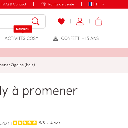
FAQ & Contact
Points de vente
Fr
Nouveau
ACTIVITÉS COSY
CONFETTI - 15 ANS
ener Zigolos (bois)
ly à promener
5
/
5
-
4
avis
J08211