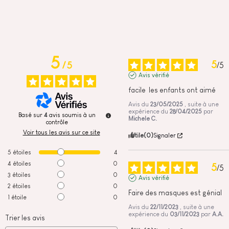
5
5
/
5
/
5
Avis vérifié
facile  les enfants ont aimé
Avis du
23/05/2025
, suite à une
expérience du
28/04/2025
par
Basé sur
4
avis soumis à un
Michele C.
contrôle
Voir tous les avis sur ce site
Utile
(0)
Signaler
5
étoiles
4
4
étoiles
0
5
/
5
3
étoiles
0
Avis vérifié
2
étoiles
0
Faire des masques est génial
1
étoile
0
Avis du
22/11/2023
, suite à une
expérience du
03/11/2023
par
A.A.
Trier les avis