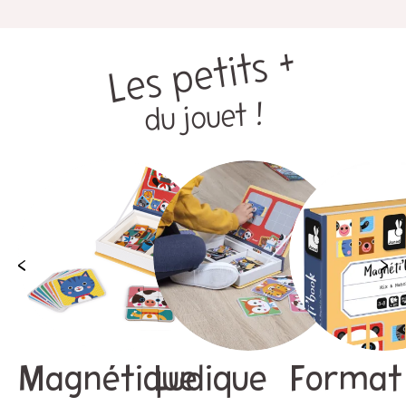
Les petits +
du jouet !
Magnétique
Ludique
Format