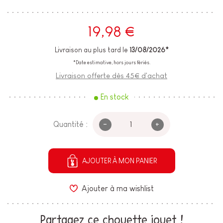
19,98 €
Livraison au plus tard le
13/08/2026*
*Date estimative, hors jours fériés.
Livraison offerte dès 45€ d'achat
En stock
-
+
Quantité :
AJOUTER À MON PANIER
Ajouter à ma wishlist
Partagez ce chouette jouet !