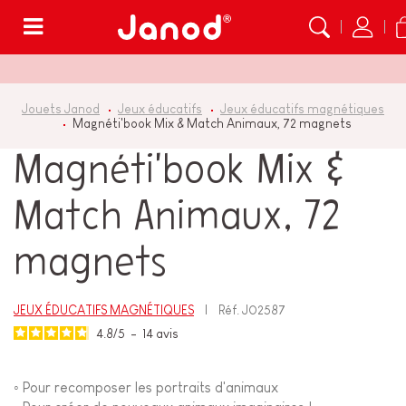
Menu
Jouets Janod
Jeux éducatifs
Jeux éducatifs magnétiques
Magnéti'book Mix & Match Animaux, 72 magnets
Magnéti'book Mix &
Match Animaux, 72
magnets
JEUX ÉDUCATIFS MAGNÉTIQUES
Réf.
J02587
4.8
/
5
-
14
avis
◦
Pour recomposer les portraits d'animaux