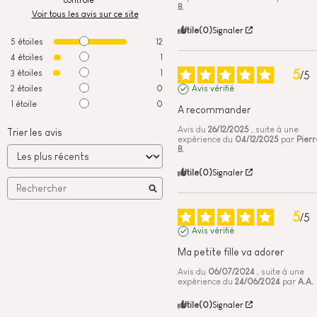
B.
Voir tous les avis sur ce site
Utile
(0)
Signaler
5
étoiles
12
4
étoiles
1
5
3
étoiles
1
/
5
2
étoiles
0
Avis vérifié
1
étoile
0
A recommander
Avis du
26/12/2025
, suite à une
Trier les avis
expérience du
04/12/2025
par
Pierr
B.
Utile
(0)
Signaler
5
/
5
Avis vérifié
Ma petite fille va adorer
Avis du
06/07/2024
, suite à une
expérience du
24/06/2024
par
A.A.
Utile
(0)
Signaler