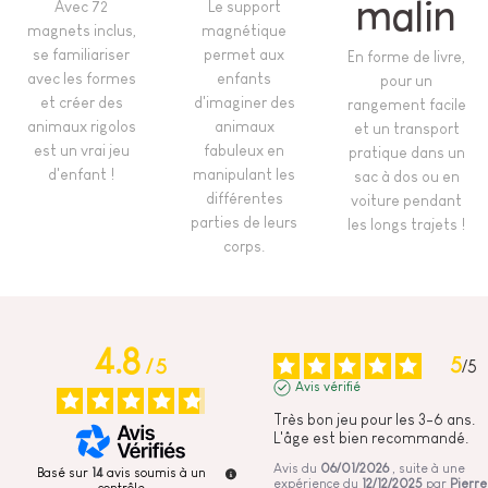
Avec 72
Le support
malin
magnets inclus,
magnétique
se familiariser
permet aux
En forme de livre,
avec les formes
enfants
pour un
et créer des
d'imaginer des
rangement facile
animaux rigolos
animaux
et un transport
est un vrai jeu
fabuleux en
pratique dans un
d'enfant !
manipulant les
sac à dos ou en
différentes
voiture pendant
parties de leurs
les longs trajets !
corps.
4.8
5
/
5
/
5
Avis vérifié
Très bon jeu pour les 3-6 ans. 
L'âge est bien recommandé.
Avis du
06/01/2026
, suite à une
Basé sur
14
avis soumis à un
expérience du
12/12/2025
par
Pierre
contrôle