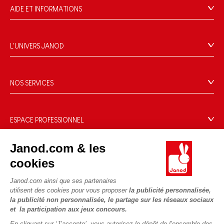
AIDE ET INFORMATIONS
CGV
FAQ
L'UNIVERS JANOD
Contact
L'histoire
Points de vente
Le design
NOS SERVICES
Rappel Produits
Blog Conseils d'Experts
Offrez une e-carte cadeau !
Conditions des offres
Activités enfants à télécharger
Paiement
Données personnelles
ESPACE PROFESSIONNEL
Le FSC®, c'est quoi ?
Livraison
Gestion des cookies
Espace presse
Nos engagements RSE
Règles du jeu & notices
Janod.com & les
Conditions du #YesJanod
Espace recrutement
Sélection de jouets par âge
NOUS SUIVRE
Nos guides d'achat
cookies
Fiche environnementale
Les pièces d'usure
Janod.com ainsi que ses partenaires
utilisent des cookies pour vous proposer
la publicité personnalisée,
la publicité non personnalisée, le partage sur les réseaux sociaux
et la participation aux jeux concours.
En cliquant sur ‘J’accepte’, vous autorisez le dépôt de l’ensemble des