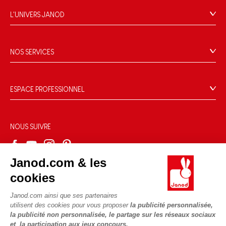
FAQ
L'UNIVERS JANOD
Contact
L'histoire
Points de vente
Le design
NOS SERVICES
Rappel Produits
Blog Conseils d'Experts
Offrez une e-carte cadeau !
Conditions des offres
Activités enfants à télécharger
Paiement
Données personnelles
ESPACE PROFESSIONNEL
Le FSC®, c'est quoi ?
Livraison
Gestion des cookies
Espace presse
Nos engagements RSE
Règles du jeu & notices
Conditions du #YesJanod
Espace recrutement
Sélection de jouets par âge
NOUS SUIVRE
Nos guides d'achat
Fiche environnementale
Les pièces d'usure
Janod.com & les
cookies
Janod.com ainsi que ses partenaires
utilisent des cookies pour vous proposer
la publicité personnalisée,
la publicité non personnalisée, le partage sur les réseaux sociaux
et la participation aux jeux concours.