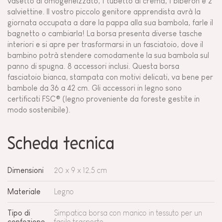
vasetto di omogeneizzato, 1 tubetto di crema, 1 biberon e 2
salviettine. Il vostro piccolo genitore apprendista avrà la
giornata occupata a dare la pappa alla sua bambola, farle il
bagnetto o cambiarla! La borsa presenta diverse tasche
interiori e si apre per trasformarsi in un fasciatoio, dove il
bambino potrà stendere comodamente la sua bambola sul
panno di spugna. 8 accessori inclusi. Questa borsa
fasciatoio bianca, stampata con motivi delicati, va bene per
bambole da 36 a 42 cm. Gli accessori in legno sono
certificati FSC® (legno proveniente da foreste gestite in
modo sostenibile).
Scheda tecnica
Dimensioni
20 x 9 x 12,5 cm
Materiale
Legno
Tipo di
Simpatica borsa con manico in tessuto per un
confezione
facile trasporto