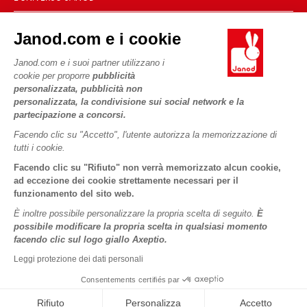
Contatti
Storia
Negozi
Janod.com e i cookie
Le nostre attività
I NOSTRI SERVIZI
Richiamo prodotti
Impegni di RSI
Janod.com e i suoi partner utilizzano i
Pagamento
Termini delle offerte
cookie per proporre
pubblicità
Cos'è FSC®?
personalizzata, pubblicità non
Acquista ora, paga dopo
Dati personali
PROFESSIONALE
personalizzata, la condivisione sui social network e la
Spedizione
Cookies
partecipazione a concorsi.
Contatti stampa
Video
Termini delle offerte
Facendo clic su "Accetto", l'utente autorizza la memorizzazione di
tutti i cookie.
SEGUICI
Regole di gioco e istruzioni
Condizioni d'uso #YesJanod
Facendo clic su "Rifiuto" non verrà memorizzato alcun cookie,
Pezzi staccati
ad eccezione dei cookie strettamente necessari per il
funzionamento del sito web.
Attività per bambini da scaricare
È inoltre possibile personalizzare la propria scelta di seguito.
È
possibile modificare la propria scelta in qualsiasi momento
facendo clic sul logo giallo Axeptio.
Leggi protezione dei dati personali
Consentements certifiés par
Copyright © 2026 Janod - Tutti i diritti riservati -
Informativa
legale
Rifiuto
Personalizza
Accetto