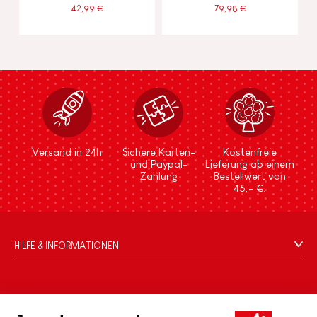
42,99 €
79,98 €
Versand in 24h
Sichere Karten-
Kostenfreie
und Paypal-
Lieferung ab einem
Zahlung
Bestellwert von
45,- €.
HILFE & INFORMATIONEN
Verkaufsbedingungen
FAQ
DIE WELT VON JANOD
Kontakt