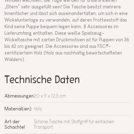
Windeln wechseln, die Tage werden für unsere kleinen
„Eltern“ sehr ausgefüllt sein! Die Tasche besitzt mehrere
Innenfächer und lässt sich auseinanderfalten, um sich in eine
Wickelunterlage zu verwandeln, auf deren Frotteestoff das
Kind seine Puppe bequem legen kann. 8 Accessoires im
Lieferumfang enthalten. Diese weiße Spielzeug-
Wickeltasche mit zarten Druckmotiven ist für Puppen von 36
bis 42 cm geeignet. Die Accessoires sind aus FSC®-
zertifiziertem Holz (Holz aus nachhaltig bewirtschafteten
Wäldern).
Technische Daten
Abmessungen
20 x 9 x 12,5 cm
Material(ien)
Holz
Art der
Schöne Tasche mit Stoffgriff für einfachen
Schachtel
Transport