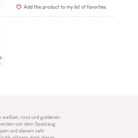
Add this product to my list of favorites.
N-
L
en weißen, rosa und goldenen
 werden von dem Spielzeug
uppen und diesem sehr
tuhls glitzern dank dieser