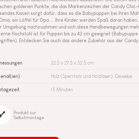
schen goldenen Punkte, die das Markenzeichen der Candy Chic-Kol
sendes Kissen sorgt dafür, dass es die Babypuppen bei ihren Mah
 Oma, ein Löffel für Opa ... Ihre Kinder werden Spaß daran haben
er Umgebung nachzuahmen und sich diese Handbewegungen mehr
zerne Hochstuhl ist für Puppen bis zu 42 cm geeignet (Babypuppe
egriffen). Entdecken Sie auch das andere Zubehör aus der Candy 
messungen
22,5 x 27,5 x 52,5 cm
erial(ien)
Holz (Sperrholz und Holzfaser), Gewebe
tagezeit
15 Minuten
Produkt zur
Selbstmontage