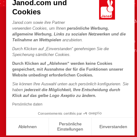
Janod.com und
Cookies
HILFE & INFORMATIONEN
DIE WELT VON JA
Janod.com sowie ihre Partner
verwenden Cookies, um Ihnen
persönliche Werbung,
Verkaufsbedingungen
Die Geschichte
allgemeine Werbung, Links zu sozialen Netzwerken und die
Teilnahme an Wettspielen
anzubieten.
FAQ
Unsere Expertise
Durch Klicken auf „Einverstanden“ genehmigen Sie die
Kontakt
CSR-Verpflichtu
Speicherung sämtlicher Cookies.
Händler
Was ist FSC®?
Durch Klicken auf „Ablehnen“ werden keine Cookies
Produktrückruf
gespeichert, mit Ausnahme der für die Funktionen unserer
Website unbedingt erforderlichen Cookies.
Persönliche daten
Sie können Ihre Auswahl unten auch persönlich konfigurieren. Sie
Cookies
haben
jederzeit die Möglichkeit, Ihre Entscheidung durch
Klick auf das gelbe Logo Axeptio zu ändern.
Bedingungen für Angebote
Persönliche daten
Nutzungsbedingungen
Consentements certifiés par
#YesJanod
Persönliche
Ablehnen
Einverstanden
Einstellungen