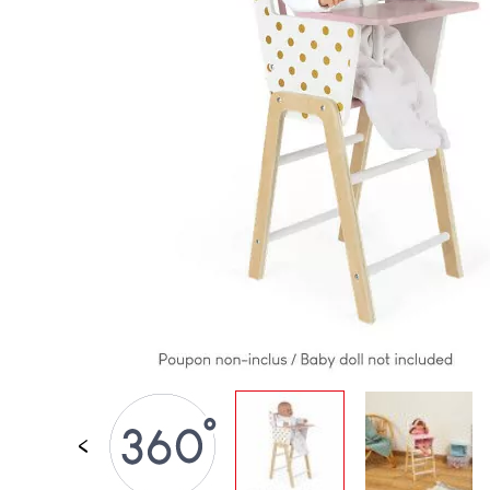
LOSE STÜCKE
BABY &
KLEINKINDSPIELZEUG
ROLLENSPIEL
SPIELWELTEN
OUTDOOR
TAFEL, MÖBEL &
DEKORATIONEN
IM ANGEBOT