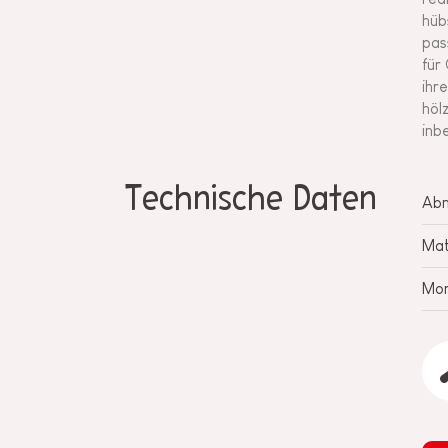
hüb
pas
für
ihr
höl
inb
Technische Daten
Ab
Mat
Mon