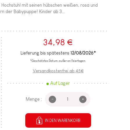
e Hochstuhl mit seinen hübschen weißen, rosa und
rn der Babypuppe! Kinder ab 3...
34,98 €
Lieferung bis spätestens
12/08/2026*
*Geschätztes Datum, außer an Feiertagen.
Versandkostenfrei ab 45€
Auf Lager
-
+
Menge :
IN DEN WARENKORB