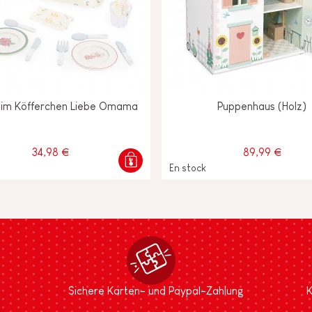
 im Köfferchen Liebe Omama
Puppenhaus (Holz)
34,98 €
89,99 €
En stock
Sichere Karten- und Paypal-Zahlung
K