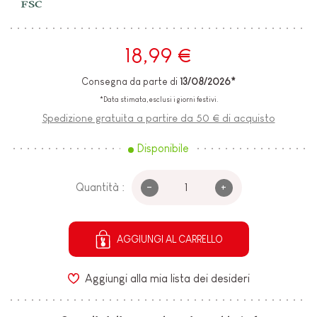
18,99 €
Consegna da parte di
13/08/2026*
*Data stimata, esclusi i giorni festivi.
Spedizione gratuita a partire da 50 € di acquisto
Disponibile
-
+
Quantità :
AGGIUNGI AL CARRELLO
Aggiungi alla mia lista dei desideri