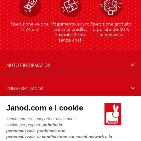
Spedizione veloce
Pagamento sicuro
Spedizione gratuita
in 24 ore
carta di credito,
a partire da 50 €
Paypal e 3 rate
di acquisto
senza costi
AIUTO E INFORMAZIONI
Condizioni Generali Di Vendita
Domande Frequenti
L'UNIVERSO JANOD
Contatti
Storia
Negozi
Janod.com e i cookie
Le nostre attività
I NOSTRI SERVIZI
Richiamo prodotti
Impegni di RSI
Janod.com e i suoi partner utilizzano i
Pagamento
Termini delle offerte
cookie per proporre
pubblicità
Cos'è FSC®?
personalizzata, pubblicità non
Acquista ora, paga dopo
Dati personali
PROFESSIONALE
personalizzata, la condivisione sui social network e la