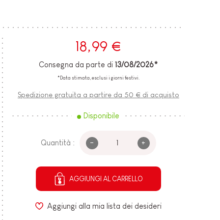
18,99 €
Consegna da parte di
13/08/2026*
*Data stimata, esclusi i giorni festivi.
Spedizione gratuita a partire da 50 € di acquisto
Disponibile
-
+
Quantità :
AGGIUNGI AL CARRELLO
Aggiungi alla mia lista dei desideri