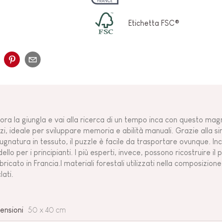
Etichetta FSC®
lora la giungla e vai alla ricerca di un tempo inca con questo mag
zi, ideale per sviluppare memoria e abilità manuali. Grazie alla s
ugnatura in tessuto, il puzzle è facile da trasportare ovunque. I
ello per i principianti. I più esperti, invece, possono ricostruire i
bricato in Francia.I materiali forestali utilizzati nella composizio
clati.
ensioni
50 x 40 cm