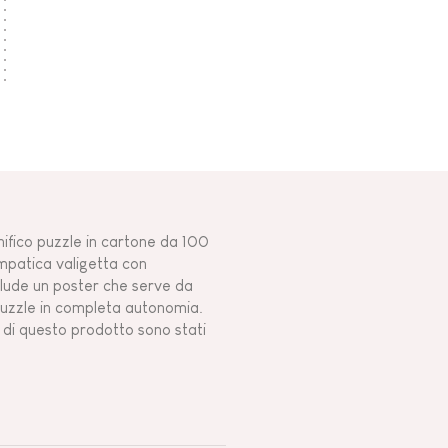
nifico puzzle in cartone da 100
impatica valigetta con
nclude un poster che serve da
l puzzle in completa autonomia.
ne di questo prodotto sono stati