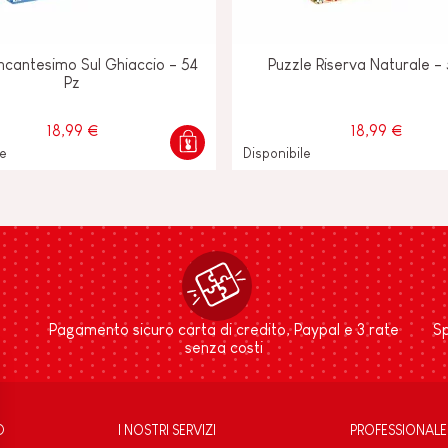
Incantesimo Sul Ghiaccio - 54
Puzzle Riserva Naturale -
Pz
18,99 €
18,99 €
le
Disponibile
Pagamento sicuro carta di credito, Paypal e 3 rate
Sp
senza costi
D
I NOSTRI SERVIZI
PROFESSIONALE