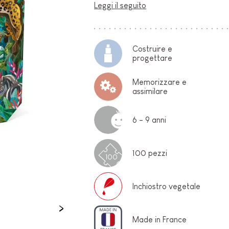
Leggi il seguito
O-
Costruire e
progettare
Memorizzare e
assimilare
6 - 9 anni
E
100 pezzi
100
Inchiostro vegetale
Made in France