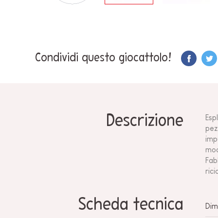
Condividi questo giocattolo!
Descrizione
Esp
pez
imp
mod
Fab
rici
Scheda tecnica
Dim