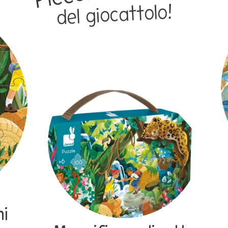
del giocattolo!
ni