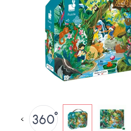
PER BAMBINI
GIOCATTOLI SENS
MOTORI
PEZZI STACCATI
GIOCATTOLI DI
IMITAZIONE
MINI UNIVERSI
ARIA APERTA
LAVAGNE, MOBILI 
DECORACION
OFFERTA