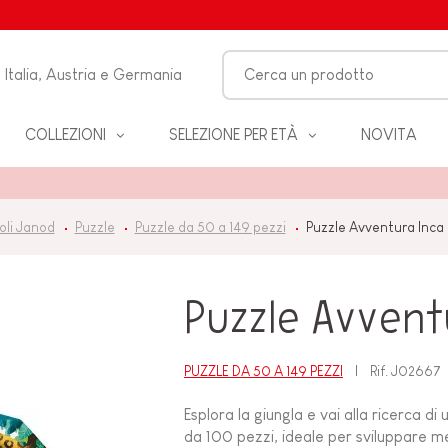
Italia, Austria e Germania
COLLEZIONI
SELEZIONE PER ETÀ
NOVITA
O-
oli Janod
Puzzle
Puzzle da 50 a 149 pezzi
Puzzle Avventura Inca 
LO
Puzzle Avvent
 &
ZZA
PUZZLE DA 50 A 149 PEZZI
Rif.
J02667
Esplora la giungla e vai alla ricerca 
BAGNO
da 100 pezzi, ideale per sviluppare me
EANNO