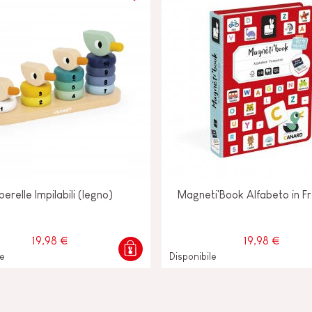
O-
E
perelle Impilabili (legno)
Magneti'Book Alfabeto in F
19,98 €
19,98 €
le
Disponibile