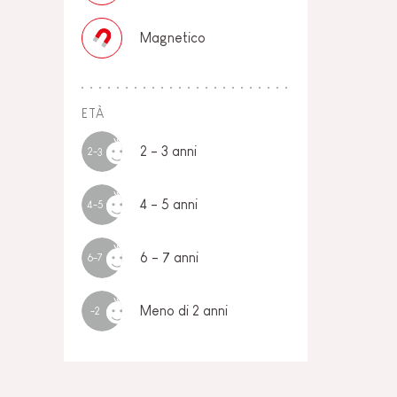
Magnetico
ETÀ
2 - 3 anni
2-3
4 - 5 anni
4-5
6 - 7 anni
6-7
Meno di 2 anni
-2