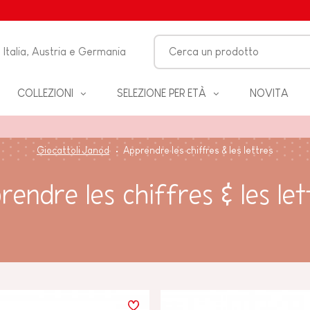
Italia, Austria e Germania
COLLEZIONI
SELEZIONE PER ETÀ
NOVITA
O-
Giocattoli Janod
Apprendre les chiffres & les lettres
LO
rendre les chiffres & les let
 &
ZZA
BAGNO
EANNO