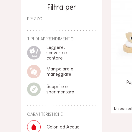
PER BAMBINI
Filtra per
GIOCATTOLI SENS
MOTORI
PEZZI STACCATI
PREZZO
GIOCATTOLI DI
IMITAZIONE
TIPI DI APPRENDIMENTO
Leggere,
MINI UNIVERSI
scrivere e
contare
ARIA APERTA
Manipolare e
maneggiare
LAVAGNE, MOBILI 
Pa
DECORACION
Scoprire e
sperimentare
OFFERTA
Disponibi
CARATTERISTICHE
Colori ad Acqua