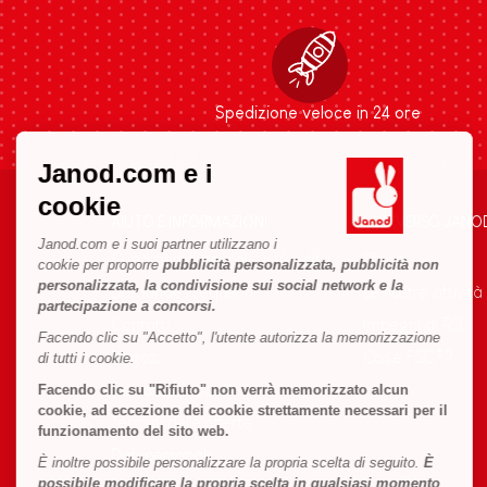
Spedizione veloce in 24 ore
Janod.com e i
cookie
AIUTO E INFORMAZIONI
L'UNIVERSO JANO
Janod.com e i suoi partner utilizzano i
Condizioni Generali Di Vendita
Storia
cookie per proporre
pubblicità personalizzata, pubblicità non
personalizzata, la condivisione sui social network e la
Domande Frequenti
Le nostre attività
partecipazione a concorsi.
Contatti
Impegni di RSI
Facendo clic su "Accetto", l'utente autorizza la memorizzazione
Negozi
Cos'è FSC®?
di tutti i cookie.
Richiamo prodotti
Facendo clic su "Rifiuto" non verrà memorizzato alcun
cookie, ad eccezione dei cookie strettamente necessari per il
Termini delle offerte
funzionamento del sito web.
Dati personali
È inoltre possibile personalizzare la propria scelta di seguito.
È
possibile modificare la propria scelta in qualsiasi momento