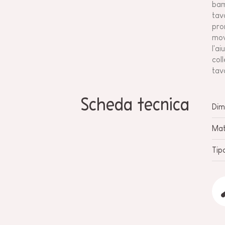
bam
tav
pron
mov
l'a
col
tav
Scheda tecnica
Dim
Mat
Tip