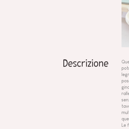
Descrizione
Ques
pot
legn
poss
gin
ral
sen
tav
mul
que
Le 