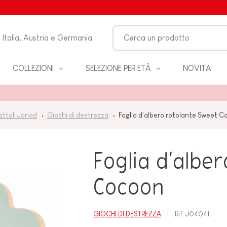
Italia, Austria e Germania
COLLEZIONI
SELEZIONE PER ETÀ
NOVITA
O-
attoli Janod
Giochi di destrezza
Foglia d'albero rotolante Sweet C
LO
Foglia d'albe
 &
ZZA
Cocoon
GIOCHI DI DESTREZZA
Rif.
J04041
BAGNO
EANNO