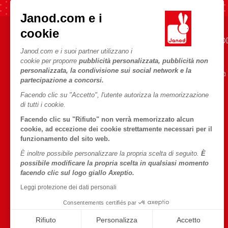
Janod.com e i
cookie
AIUTO E INFORMAZIONI
L'UNIVERSO JANO
Janod.com e i suoi partner utilizzano i
Condizioni Generali Di Vendita
Storia
cookie per proporre
pubblicità personalizzata, pubblicità non
personalizzata, la condivisione sui social network e la
Domande Frequenti
Le nostre attività
partecipazione a concorsi.
Contatti
Impegni di RSI
Facendo clic su "Accetto", l'utente autorizza la memorizzazione
Negozi
Cos'è FSC®?
di tutti i cookie.
Richiamo prodotti
Facendo clic su "Rifiuto" non verrà memorizzato alcun
cookie, ad eccezione dei cookie strettamente necessari per il
Termini delle offerte
funzionamento del sito web.
Dati personali
È inoltre possibile personalizzare la propria scelta di seguito.
È
possibile modificare la propria scelta in qualsiasi momento
Cookies
facendo clic sul logo giallo Axeptio.
Termini delle offerte
Leggi protezione dei dati personali
Condizioni d'uso #YesJanod
Consentements certifiés par
Rifiuto
Personalizza
Accetto