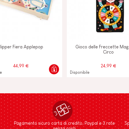
Flipper Fiera Applepop
Gioco delle Freccette Mag
Circo
44,99 €
24,99 €
le
Disponibile
Pagamento sicuro carta di credito, Paypal e 3 rate
Sp
senza costi