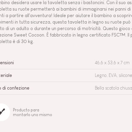
bino desidera usare la tavoletta senza i bastoncini. Con il suo a
oletta su ruote permetterà ai bambini di immaginarsi nei panni di pi
ti a partire all'avventura! Ideale per aiutare il bambino a scoprire 
imenti in tutta sicurezza, questa tavoletta in legno su ruote può 
iuto di un adulto o durante un percorso di motricità. Questo gioco d
lezione Sweet Cocoon. È fabbricato in legno certificato FSC™. I
oletta è di 30 kg.
ensioni
46,6 x 53,6 x 7 cm
eriale
Legno, EVA, silicon
o di confezione
Bella scatola chius
Producto para
montarlo uno mismo