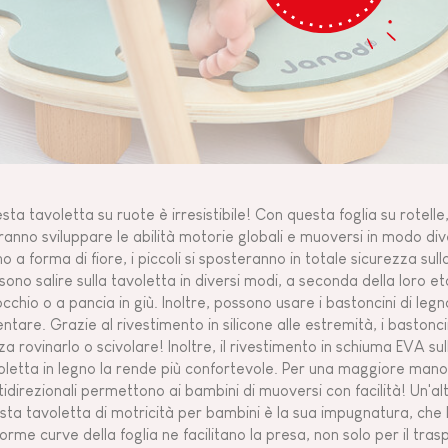
ta tavoletta su ruote è irresistibile! Con questa foglia su rotelle,
ranno sviluppare le abilità motorie globali e muoversi in modo div
o a forma di fiore, i piccoli si sposteranno in totale sicurezza sulla
ono salire sulla tavoletta in diversi modi, a seconda della loro età e
occhio o a pancia in giù. Inoltre, possono usare i bastoncini di le
lentare. Grazie al rivestimento in silicone alle estremità, i baston
za rovinarlo o scivolare! Inoltre, il rivestimento in schiuma EVA su
oletta in legno la rende più confortevole. Per una maggiore manovr
tidirezionali permettono ai bambini di muoversi con facilità! Un'alt
sta tavoletta di motricità per bambini è la sua impugnatura, che 
forme curve della foglia ne facilitano la presa, non solo per il tr