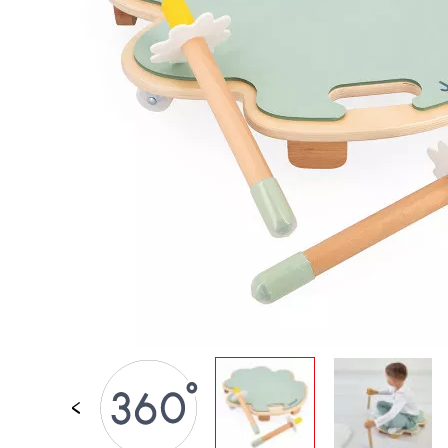
PER BAMBINI
GIOCATTOLI SENS
MOTORI
PEZZI STACCATI
GIOCATTOLI DI
IMITAZIONE
MINI UNIVERSI
ARIA APERTA
LAVAGNE, MOBILI 
DECORACION
OFFERTA