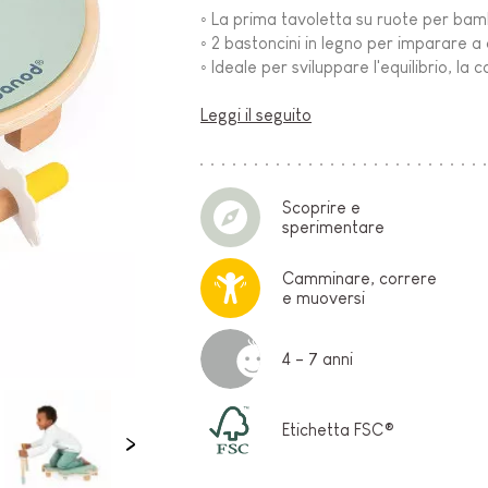
◦ La prima tavoletta su ruote per bambi
O-
◦ 2 bastoncini in legno per imparare 
◦ Ideale per sviluppare l'equilibrio, la 
Leggi il seguito
Scoprire e
sperimentare
Camminare, correre
E
e muoversi
4 - 7 anni
Etichetta FSC®