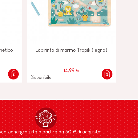
netico
Labirinto di marmo Tropik (legno)
14,99 €
Disponibile
edizione gratuita a partire da 50 € di acquisto