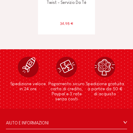
Twist - Servizio Da Tè
34,98 €
Spedizione veloce
Pagamento sicuro
Spedizione gratuita
in 24 ore
carta di credito,
a partire da 50 €
Paypal e 3 rate
di acquisto
senza costi
AIUTO E INFORMAZIONI