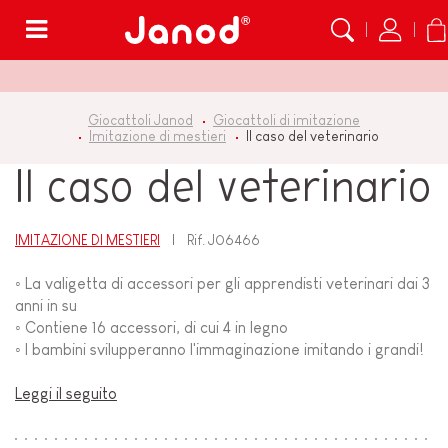
Menù
Giocattoli Janod
Giocattoli di imitazione
Imitazione di mestieri
Il caso del veterinario
Il caso del veterinario
IMITAZIONE DI MESTIERI
Rif.
J06466
◦ La valigetta di accessori per gli apprendisti veterinari dai 3
anni in su
◦ Contiene 16 accessori, di cui 4 in legno
◦ I bambini svilupperanno l'immaginazione imitando i grandi!
Leggi il seguito