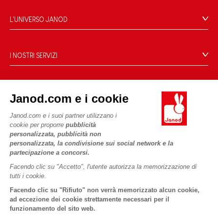
Condizioni Generali Di Vendita
Domande Frequenti
L'UNIVERSO JANOD
Contatti
Storia
Negozi
Le nostre attività
I NOSTRI SERVIZI
Richiamo prodotti
Impegni di RSI
Pagamento
Termini delle offerte
Cos'è FSC®?
Acquista ora, paga dopo
Dati personali
PROFESSIONALE
Janod.com e i cookie
Spedizione
Cookies
Contatti stampa
Janod.com e i suoi partner utilizzano i
Video
Termini delle offerte
cookie per proporre
pubblicità
SEGUICI
Regole di gioco e istruzioni
Condizioni d'uso #YesJanod
personalizzata, pubblicità non
personalizzata, la condivisione sui social network e la
Pezzi staccati
partecipazione a concorsi.
Attività per bambini da scaricare
Facendo clic su "Accetto", l'utente autorizza la memorizzazione di
tutti i cookie.
Facendo clic su "Rifiuto" non verrà memorizzato alcun cookie,
ad eccezione dei cookie strettamente necessari per il
funzionamento del sito web.