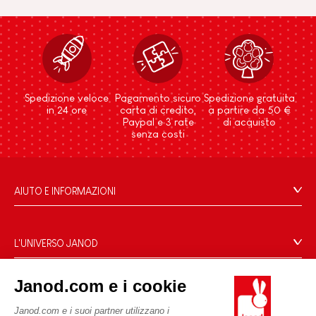
Spedizione veloce
Pagamento sicuro
Spedizione gratuita
in 24 ore
carta di credito,
a partire da 50 €
Paypal e 3 rate
di acquisto
senza costi
AIUTO E INFORMAZIONI
Condizioni Generali Di Vendita
Domande Frequenti
L'UNIVERSO JANOD
Contatti
Storia
Negozi
Janod.com e i cookie
Le nostre attività
I NOSTRI SERVIZI
Richiamo prodotti
Impegni di RSI
Janod.com e i suoi partner utilizzano i