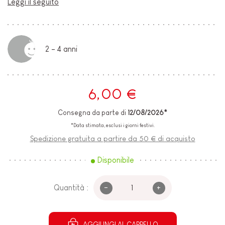
Leggi il seguito
2 - 4 anni
6,00 €
Consegna da parte di
12/08/2026*
*Data stimata, esclusi i giorni festivi.
Spedizione gratuita a partire da 50 € di acquisto
Disponibile
-
+
Quantità :
AGGIUNGI AL CARRELLO