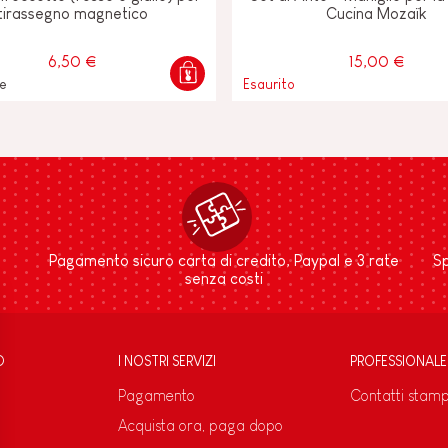
tirassegno magnetico
Cucina Mozaïk
6,50 €
15,00 €
le
Esaurito
Pagamento sicuro carta di credito, Paypal e 3 rate
Sp
senza costi
D
I NOSTRI SERVIZI
PROFESSIONALE
Pagamento
Contatti stam
Acquista ora, paga dopo