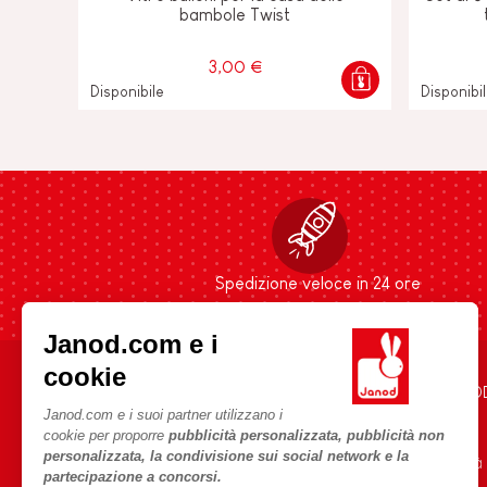
bambole Twist
3,00 €
Disponibile
Disponibi
Spedizione veloce in 24 ore
Janod.com e i
cookie
AIUTO E INFORMAZIONI
L'UNIVERSO JANO
Janod.com e i suoi partner utilizzano i
Condizioni Generali Di Vendita
Storia
cookie per proporre
pubblicità personalizzata, pubblicità non
personalizzata, la condivisione sui social network e la
Domande Frequenti
Le nostre attività
partecipazione a concorsi.