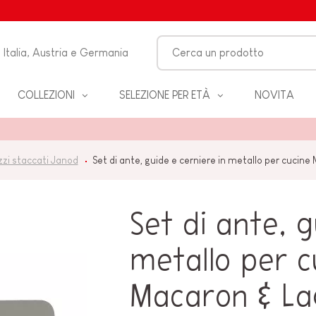
Italia, Austria e Germania
COLLEZIONI
SELEZIONE PER ETÀ
NOVITA
O-
zzi staccati Janod
Set di ante, guide e cerniere in metallo per cucin
LO
Set di ante, g
 &
ZZA
metallo per c
Macaron & L
BAGNO
EANNO