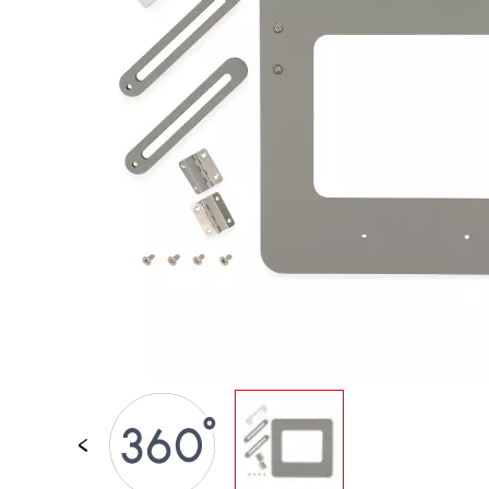
PER BAMBINI
GIOCATTOLI SENS
MOTORI
PEZZI STACCATI
GIOCATTOLI DI
IMITAZIONE
MINI UNIVERSI
ARIA APERTA
LAVAGNE, MOBILI 
DECORACION
OFFERTA