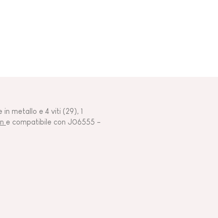
n metallo e 4 viti (29), 1
on
e compatibile con J06555 -