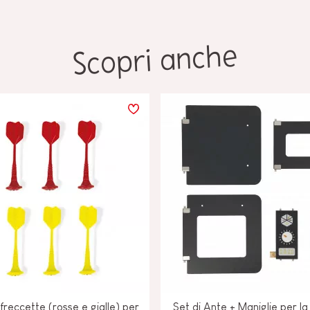
Scopri anche
 freccette (rosse e gialle) per
Set di Ante + Maniglie per l