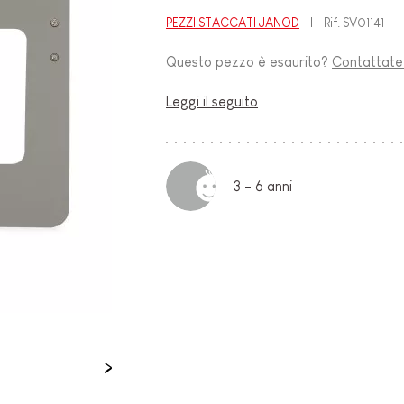
PEZZI STACCATI JANOD
Rif.
SV01141
O-
Questo pezzo è esaurito?
Contattate i
Leggi il seguito
3 - 6 anni
E