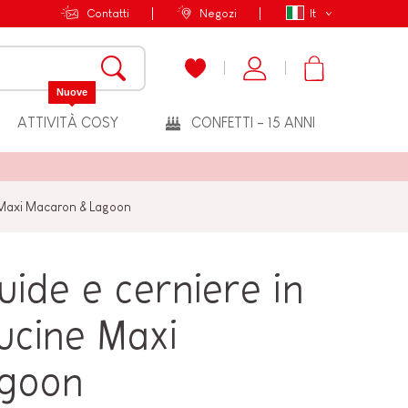
Contatti
Negozi
It
Nuove
ATTIVITÀ COSY
CONFETTI - 15 ANNI
e Maxi Macaron & Lagoon
uide e cerniere in
ucine Maxi
agoon