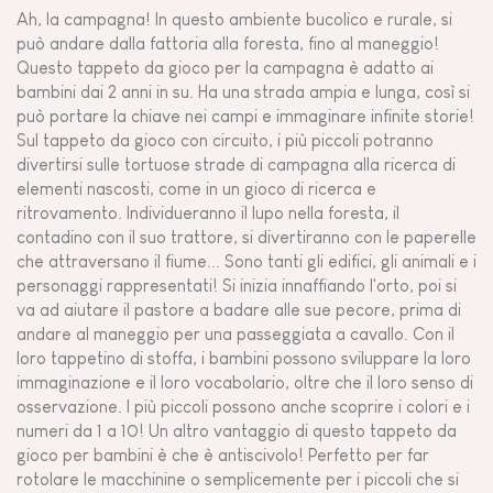
Ah, la campagna! In questo ambiente bucolico e rurale, si
può andare dalla fattoria alla foresta, fino al maneggio!
Questo tappeto da gioco per la campagna è adatto ai
bambini dai 2 anni in su. Ha una strada ampia e lunga, così si
può portare la chiave nei campi e immaginare infinite storie!
Sul tappeto da gioco con circuito, i più piccoli potranno
divertirsi sulle tortuose strade di campagna alla ricerca di
elementi nascosti, come in un gioco di ricerca e
ritrovamento. Individueranno il lupo nella foresta, il
contadino con il suo trattore, si divertiranno con le paperelle
che attraversano il fiume... Sono tanti gli edifici, gli animali e i
personaggi rappresentati! Si inizia innaffiando l'orto, poi si
va ad aiutare il pastore a badare alle sue pecore, prima di
andare al maneggio per una passeggiata a cavallo. Con il
loro tappetino di stoffa, i bambini possono sviluppare la loro
immaginazione e il loro vocabolario, oltre che il loro senso di
osservazione. I più piccoli possono anche scoprire i colori e i
numeri da 1 a 10! Un altro vantaggio di questo tappeto da
gioco per bambini è che è antiscivolo! Perfetto per far
rotolare le macchinine o semplicemente per i piccoli che si