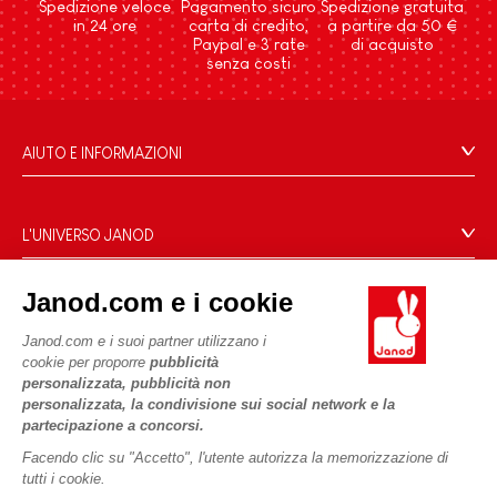
Spedizione veloce
Pagamento sicuro
Spedizione gratuita
in 24 ore
carta di credito,
a partire da 50 €
Paypal e 3 rate
di acquisto
senza costi
AIUTO E INFORMAZIONI
Condizioni Generali Di Vendita
Domande Frequenti
L'UNIVERSO JANOD
Contatti
Storia
Negozi
Janod.com e i cookie
Le nostre attività
I NOSTRI SERVIZI
Richiamo prodotti
Impegni di RSI
Janod.com e i suoi partner utilizzano i
Pagamento
Termini delle offerte
cookie per proporre
pubblicità
Cos'è FSC®?
personalizzata, pubblicità non
Acquista ora, paga dopo
Dati personali
PROFESSIONALE
personalizzata, la condivisione sui social network e la
Spedizione
Cookies
partecipazione a concorsi.
Contatti stampa
Video
Termini delle offerte
Facendo clic su "Accetto", l'utente autorizza la memorizzazione di
tutti i cookie.
SEGUICI
Regole di gioco e istruzioni
Condizioni d'uso #YesJanod