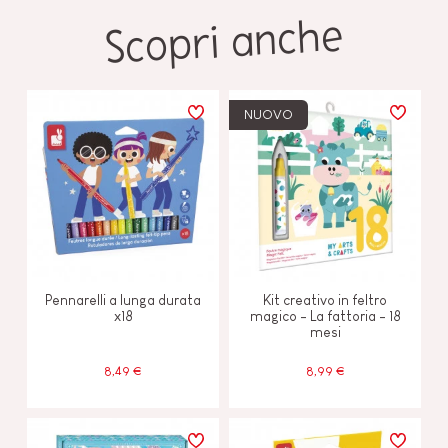
Scopri anche
NUOVO
Pennarelli a lunga durata
Kit creativo in feltro
x18
magico - La fattoria - 18
mesi
8,49 €
8,99 €