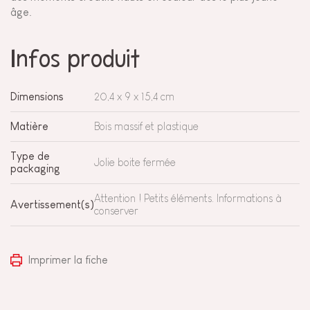
âge.
Infos produit
Dimensions
20,4 x 9 x 15,4 cm
Matière
Bois massif et plastique
Type de
Jolie boite fermée
packaging
Attention ! Petits éléments. Informations à
Avertissement(s)
conserver
Imprimer la fiche