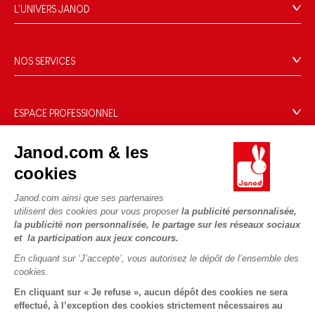
FAQ
L'UNIVERS JANOD
Contact
L'histoire
Points de vente
Le design
NOS SERVICES
Rappel Produits
Blog Conseils d'Experts
Offrez une e-carte cadeau !
Conditions des offres
Activités enfants à télécharger
Paiement
Données personnelles
ESPACE PROFESSIONNEL
Le FSC®, c'est quoi ?
Livraison
Gestion des cookies
Espace presse
Nos engagements RSE
Janod.com & les
Règles du jeu & notices
Conditions du #YesJanod
Espace recrutement
Sélection de jouets par âge
NOUS SUIVRE
cookies
Nos guides d'achat
Fiche environnementale
Les pièces d'usure
Janod.com ainsi que ses partenaires
utilisent des cookies pour vous proposer
la publicité personnalisée,
la publicité non personnalisée, le partage sur les réseaux sociaux
et la participation aux jeux concours.
En cliquant sur ‘J’accepte’, vous autorisez le dépôt de l’ensemble des
cookies.
En cliquant sur « Je refuse », aucun dépôt des cookies ne sera
effectué, à l’exception des cookies strictement nécessaires au