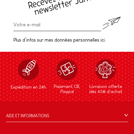
(
c
!
Plus d’infos sur mes données personnelles ici.
Paiement CB,
Livraison offerte
Expédition en 24h
Paypal
dès 45€ d'achat
AIDE ET INFORMATIONS
CGV