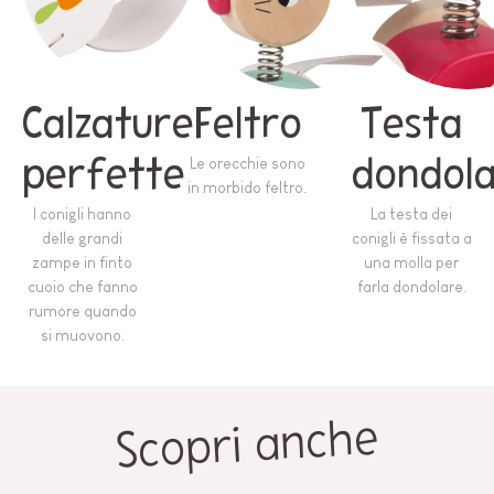
Calzature
Feltro
Testa
perfette
Le orecchie sono
dondol
in morbido feltro.
I conigli hanno
La testa dei
delle grandi
conigli è fissata a
zampe in finto
una molla per
cuoio che fanno
farla dondolare.
rumore quando
si muovono.
Scopri anche