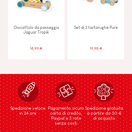
Giocattolo da passeggio
Set di 2 tartarughe Pure
Jaguar Tropik
14,99 €
19,98 €
Spedizione veloce
Pagamento sicuro
Spedizione gratuita
in 24 ore
carta di credito,
a partire da 50 €
Paypal e 3 rate
di acquisto
senza costi