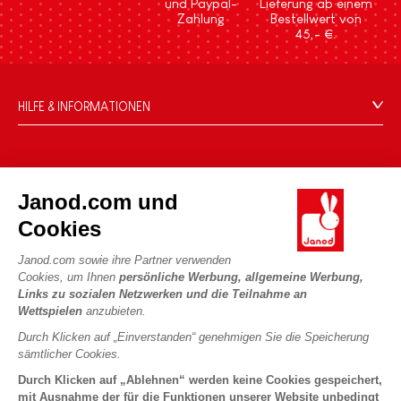
und Paypal-
Lieferung ab einem
Zahlung
Bestellwert von
45,- €.
HILFE & INFORMATIONEN
Verkaufsbedingungen
FAQ
DIE WELT VON JANOD
Kontakt
Janod.com und
Die Geschichte
Händler
Cookies
Unsere Expertise
UNSERE LEISTUNGEN
Produktrückruf
CSR-Verpflichtungen
Janod.com sowie ihre Partner verwenden
Sicheres Bezahlen
Persönliche daten
Cookies, um Ihnen
persönliche Werbung, allgemeine Werbung,
Was ist FSC®?
Links zu sozialen Netzwerken und die Teilnahme an
Lieferbedingungen
Cookies
PROFESSIONAL
Wettspielen
anzubieten.
Videos
Bedingungen für Angebote
Pressekontakte
Durch Klicken auf „Einverstanden“ genehmigen Sie die Speicherung
Spielregeln und Anleitungen
Nutzungsbedingungen #YesJanod
sämtlicher Cookies.
FOLGEN SIE UNS
Lose Stücke
Durch Klicken auf „Ablehnen“ werden keine Cookies gespeichert,
mit Ausnahme der für die Funktionen unserer Website unbedingt