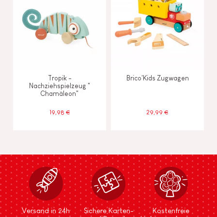
Tropik -
Brico'Kids Zugwagen
Nachziehspielzeug "
Chamäleon"
19,98 €
29,99 €
Versand in 24h
Sichere Karten-
Kostenfreie