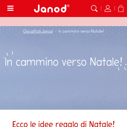
Menù
Giocattoli Janod
In cammino verso Natale!
In cammino verso Natale!
Ecco le idee regalo di Natale!