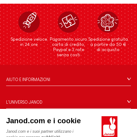
Spedizione veloce
Pagamento sicuro
Spedizione gratuita
in 24 ore
carta di credito,
a partire da 50 €
Paypal e 3 rate
di acquisto
senza costi
AIUTO E INFORMAZIONI
Condizioni Generali Di Vendita
Domande Frequenti
L'UNIVERSO JANOD
Contatti
Storia
Negozi
Janod.com e i cookie
Le nostre attività
I NOSTRI SERVIZI
Richiamo prodotti
Impegni di RSI
Janod.com e i suoi partner utilizzano i
Pagamento
Termini delle offerte