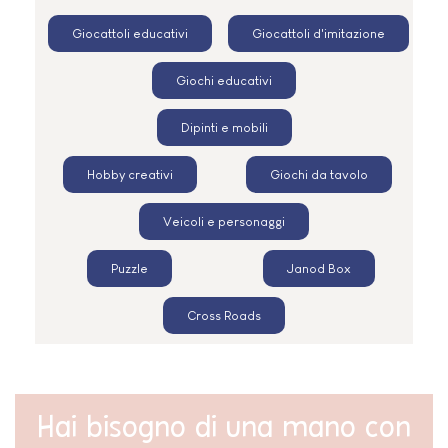
Giocattoli educativi
Giocattoli d'imitazione
Giochi educativi
Dipinti e mobili
Hobby creativi
Giochi da tavolo
Veicoli e personaggi
Puzzle
Janod Box
Cross Roads
Hai bisogno di una mano con