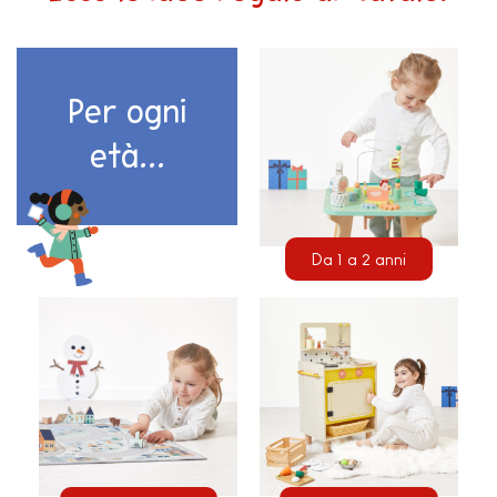
Per ogni
età...
Da 1 a 2 anni