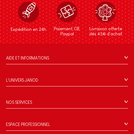
Paiement CB,
Livraison offerte
Expédition en 24h
Paypal
dès 45€ d'achat
AIDE ET INFORMATIONS
CGV
FAQ
L'UNIVERS JANOD
Contact
L'histoire
Points de vente
Le design
NOS SERVICES
Rappel Produits
Blog Conseils d'Experts
Offrez une e-carte cadeau !
Conditions des offres
Activités enfants à télécharger
Paiement
Données personnelles
ESPACE PROFESSIONNEL
Le FSC®, c'est quoi ?
Livraison
Gestion des cookies