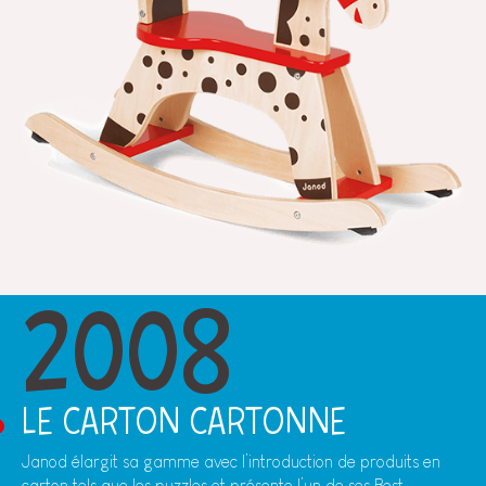
2008
LE CARTON CARTONNE
Janod élargit sa gamme avec l’introduction de produits en
carton tels que les puzzles et présente l’un de ses Best