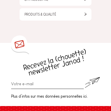
PRODUITS & QUALITÉ
R
e
c
e
v
e
z
l
a
h
o
u
e
t
t
e
)
n
e
w
sl
e
t
t
e
r
J
a
n
o
d
(
c
!
Plus d’infos sur mes données personnelles ici.