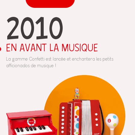
2010
EN AVANT LA MUSIQUE
La gamme Confetti est lancée et enchantera les petits
afficionados de musique !