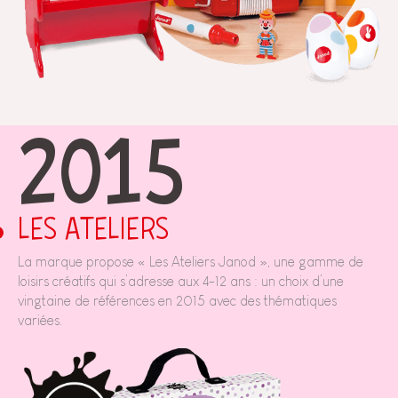
2015
LES ATELIERS
La marque propose « Les Ateliers Janod », une gamme de
loisirs créatifs qui s’adresse aux 4-12 ans : un choix d’une
vingtaine de références en 2015 avec des thématiques
variées.