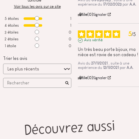
contrôle
expérience du
17/02/2023
par
A.A.
Voir tous les avis sur ce site
Utile
(0)
Signaler
5
étoiles
1
4
étoiles
1
3
étoiles
0
5
/
5
2
étoiles
0
Avis vérifié
1
étoile
0
Un très beau porte bijoux, ma 
nièce est ravie de son cadeau !
Trier les avis
Avis du
27/11/2021
, suite à une
expérience du
12/11/2021
par
A.A.
Utile
(0)
Signaler
Découvrez aussi