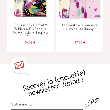
Kit Créatif - Coffret 2
Kit Créatif - Suspension
Tableaux Fils Tendus
Lumineuse Happy
Animaux de la Jungle à
Créer
16,98 €
27,99 €
R
e
c
e
v
e
z
l
a
h
o
u
e
t
t
e
)
n
e
w
sl
e
t
t
e
r
J
a
n
o
d
(
c
!