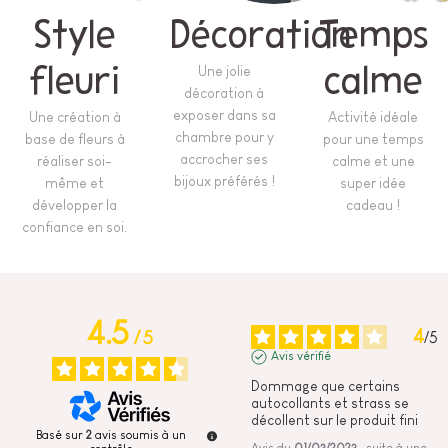
Style
Décoration
Temps
fleuri
Une jolie
calme
décoration à
exposer dans sa
Une création à
Activité idéale
chambre pour y
base de fleurs à
pour une temps
accrocher ses
réaliser soi-
calme et une
bijoux préférés !
même et
super idée
développer la
cadeau !
confiance en soi.
4.5
4
/
5
/
5
Avis vérifié
Dommage que certains 
autocollants et strass se 
décollent sur le produit fini
Basé sur
2
avis soumis à un
Avis du
01/03/2023
, suite à une