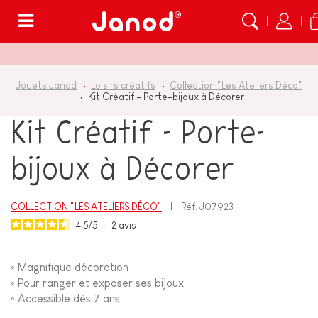
Menu
Jouets Janod
Loisirs créatifs
Collection "Les Ateliers Déco"
Kit Créatif - Porte-bijoux à Décorer
Kit Créatif - Porte-
bijoux à Décorer
COLLECTION "LES ATELIERS DÉCO"
Réf.
J07923
4.5
/
5
-
2
avis
◦
Magnifique décoration
◦
Pour ranger et exposer ses bijoux
◦
Accessible dès 7 ans