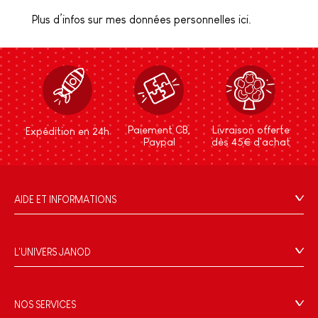
Plus d’infos sur mes données personnelles ici.
Paiement CB,
Livraison offerte
Expédition en 24h
Paypal
dès 45€ d'achat
AIDE ET INFORMATIONS
CGV
FAQ
L'UNIVERS JANOD
Contact
L'histoire
Points de vente
Le design
NOS SERVICES
Rappel Produits