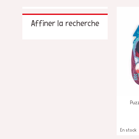
JOUETS D'ÉVEIL
Affiner la recherche
JOUETS D'IMITATION
IMAGINATION
PLEIN AIR
TABLEAUX, MOBILIER &
DECO
OFFRES
Puzz
En stock