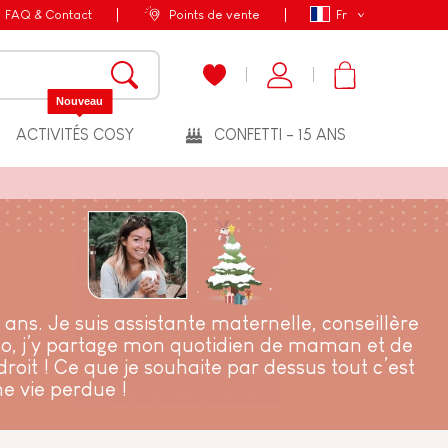
FAQ & Contact
Points de vente
Fr
Nouveau
ACTIVITÉS COSY
CONFETTI - 15 ANS
ans. Je suis assistante maternelle, conseillère
oto, j’y partage mon quotidien de maman et de
roit ! Ce que je souhaite par dessus tout c’est
ne vie perdue !