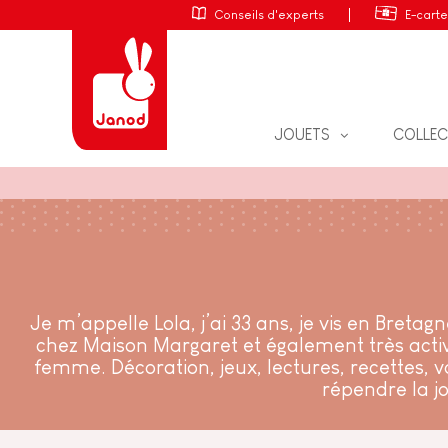
Conseils d'experts
E-cart
JOUETS
COLLEC
PUZZLES
JOUETS D'ÉVEIL
JEUX DE SOCIÉTÉ
JOUETS D'IMITATION
JEUX ÉDUCATIFS
JEUX ÉDUCATIFS & CRÉAT
Je m’appelle Lola, j’ai 33 ans, je vis en Bret
JEUX D'ADRESSE
JEUX & PUZZLES
chez Maison Margaret et également très activ
femme. Décoration, jeux, lectures, recettes, v
LOISIRS CRÉATIFS
JEUX ANNIVERSAIRE ENFA
répendre la jo
JOUETS DE BAIN
PIECES D'USURE