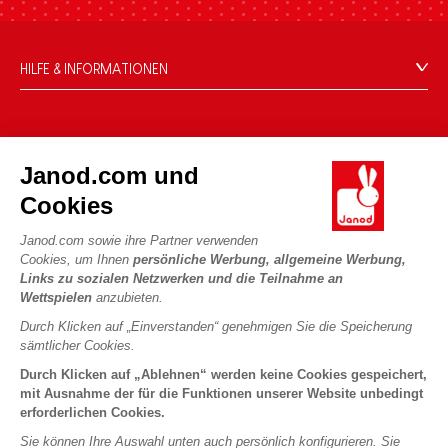
HILFE & INFORMATIONEN
Verkaufsbedingungen
FAQ
DIE WELT VON JANOD
Kontakt
Janod.com und
Die Geschichte
Händler
Cookies
Unsere Expertise
UNSERE LEISTUNGEN
Produktrückruf
CSR-Verpflichtungen
Janod.com sowie ihre Partner verwenden
Sicheres Bezahlen
Persönliche daten
Cookies, um Ihnen
persönliche Werbung, allgemeine Werbung,
Was ist FSC®?
Links zu sozialen Netzwerken und die Teilnahme an
Lieferbedingungen
Cookies
PROFESSIONAL
Wettspielen
anzubieten.
Videos
Bedingungen für Angebote
Pressekontakte
Durch Klicken auf „Einverstanden“ genehmigen Sie die Speicherung
Spielregeln und Anleitungen
Nutzungsbedingungen #YesJanod
sämtlicher Cookies.
FOLGEN SIE UNS
Lose Stücke
Durch Klicken auf „Ablehnen“ werden keine Cookies gespeichert,
mit Ausnahme der für die Funktionen unserer Website unbedingt
Kinderaktivitäten zum Download
erforderlichen Cookies.
Sie können Ihre Auswahl unten auch persönlich konfigurieren. Sie