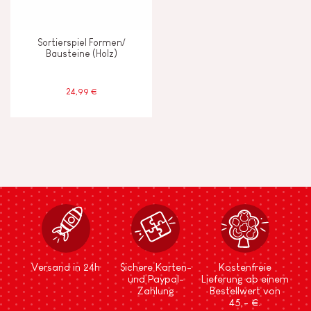
Sortierspiel Formen/
Bausteine (Holz)
24,99 €
Versand in 24h
Sichere Karten-
Kostenfreie
und Paypal-
Lieferung ab einem
Zahlung
Bestellwert von
45,- €.