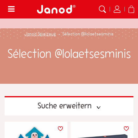
Menü
Janod Spielzeug
Sélection @lolaetsesminis
Sélection @lolaetsesminis
Suche erweitern