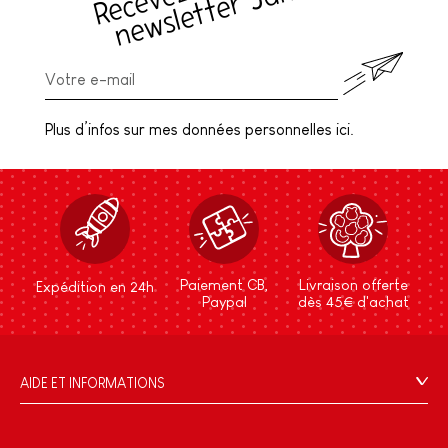
(
c
!
Plus d’infos sur mes données personnelles ici.
Paiement CB,
Livraison offerte
Expédition en 24h
Paypal
dès 45€ d'achat
AIDE ET INFORMATIONS
CGV
FAQ