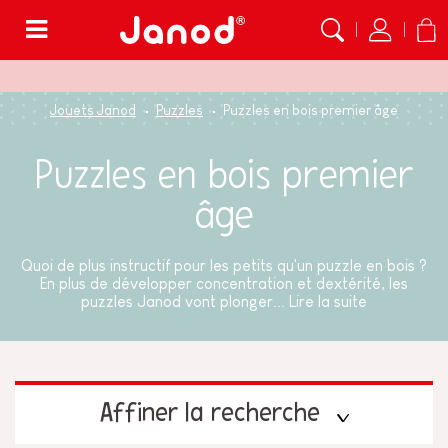
Menu
Jouets Janod
Puzzles
Puzzles en bois premier âge
Puzzles en bois premier
âge
Quoi de plus instructif pour les petits qu'un puzzle en bois ?
En plus de développer concentration et dextérité, les
puzzles Janod vont plonger...
Lire la suite
Affiner la recherche