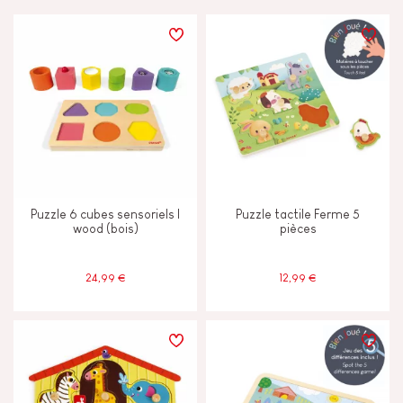
PRIX
TYPES D'APPRENTISSAGE
Découvrir & expérimenter
Imaginer inventer & créer
Puzzle 6 cubes sensoriels I
Puzzle tactile Ferme 5
Lire écrire & compter
wood (bois)
pièces
Manipuler & manier
24,99 €
12,99 €
Mémoriser & assimiler
Toucher voir & entendre