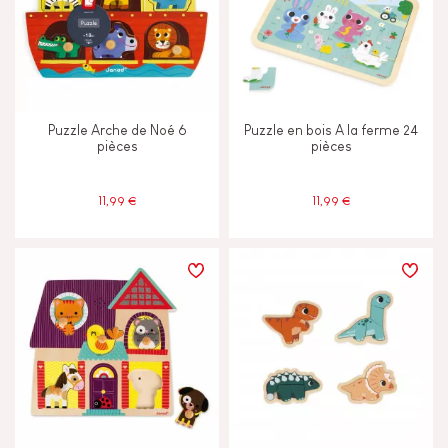
CARACTÉRISTIQUES
Cloche ou Grelot
Puzzle Arche de Noé 6
Puzzle en bois A la ferme 24
pièces
pièces
Musical / Sonore
11,99 €
11,99 €
Peinture à l'eau
Tactile
ÂGES
2 - 3 ans
2-3
4 - 5 ans