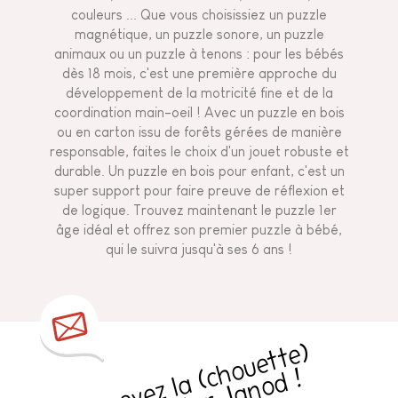
couleurs ... Que vous choisissiez un puzzle
magnétique, un puzzle sonore, un puzzle
animaux ou un puzzle à tenons : pour les bébés
dès 18 mois, c'est une première approche du
développement de la motricité fine et de la
coordination main-oeil ! Avec un puzzle en bois
ou en carton issu de forêts gérées de manière
responsable, faites le choix d'un jouet robuste et
durable. Un puzzle en bois pour enfant, c'est un
super support pour faire preuve de réflexion et
de logique. Trouvez maintenant le puzzle 1er
âge idéal et offrez son premier puzzle à bébé,
qui le suivra jusqu'à ses 6 ans !
R
e
c
e
v
e
z
l
a
h
o
u
e
t
t
e
)
n
e
w
sl
e
t
t
e
r
J
a
n
o
d