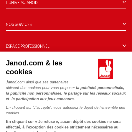
L'UNIVERS JANOD
Contact
L'histoire
Points de vente
Le design
NOS SERVICES
Rappel Produits
Blog Conseils d'Experts
Offrez une e-carte cadeau !
Conditions des offres
Activités enfants à télécharger
Paiement
Données personnelles
ESPACE PROFESSIONNEL
Le FSC®, c'est quoi ?
Livraison
Gestion des cookies
Espace presse
Nos engagements RSE
Règles du jeu & notices
Janod.com & les
Conditions du #YesJanod
Espace recrutement
Sélection de jouets par âge
NOUS SUIVRE
Nos guides d'achat
cookies
Fiche environnementale
Les pièces d'usure
Janod.com ainsi que ses partenaires
utilisent des cookies pour vous proposer
la publicité personnalisée,
la publicité non personnalisée, le partage sur les réseaux sociaux
et la participation aux jeux concours.
En cliquant sur ‘J’accepte’, vous autorisez le dépôt de l’ensemble des
cookies.
En cliquant sur « Je refuse », aucun dépôt des cookies ne sera
effectué, à l’exception des cookies strictement nécessaires au