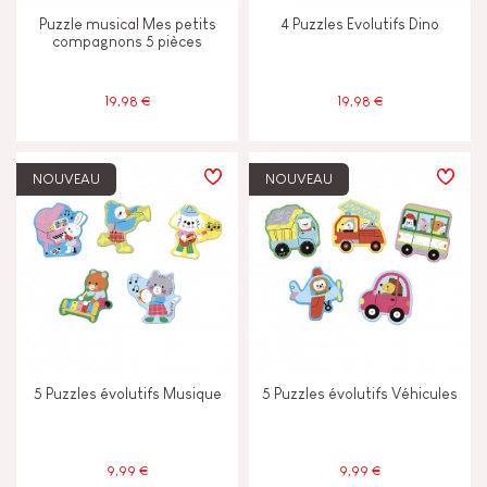
4-5
Puzzle musical Mes petits
4 Puzzles Evolutifs Dino
compagnons 5 pièces
6 - 7 ans
6-7
19,98 €
19,98 €
Moins de 2 ans
-2
NOUVEAU
NOUVEAU
5 Puzzles évolutifs Musique
5 Puzzles évolutifs Véhicules
9,99 €
9,99 €