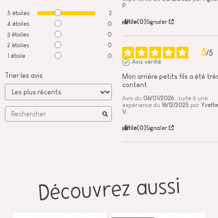
P.
5
étoiles
2
Utile
(0)
Signaler
4
étoiles
0
3
étoiles
0
2
étoiles
0
5
/
5
1
étoile
0
Avis vérifié
Trier les avis
Mon arriére petits fils a été très
content
Avis du
06/01/2026
, suite à une
expérience du
16/12/2025
par
Yvette
V.
Utile
(0)
Signaler
Découvrez aussi