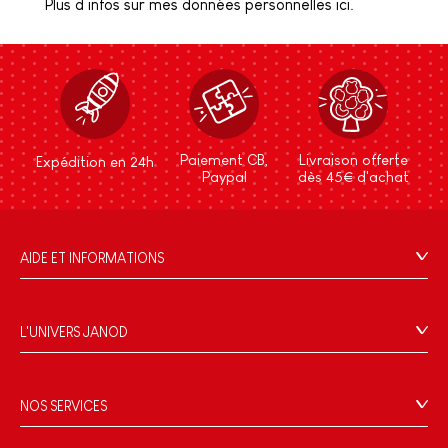
Plus d’infos sur mes données personnelles ici.
Paiement CB,
Livraison offerte
Expédition en 24h
Paypal
dès 45€ d'achat
AIDE ET INFORMATIONS
CGV
FAQ
L'UNIVERS JANOD
Contact
L'histoire
Points de vente
Le design
NOS SERVICES
Rappel Produits
Blog Conseils d'Experts
Offrez une e-carte cadeau !
Conditions des offres