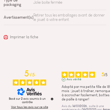
Type de
Jolie boite fermée
packaging
Retirer tous les emballages avant de donner
Avertissement(s)
le jouet à votre enfant.
Imprimer la fiche
5
5
/
5
/
5
Avis vérifié
Adopté par ma petite fille de 18 
mois : jouet à traîner, remorque
à accrocher facilement, bottes 
Basé sur
2
avis soumis à un
de paille à ranger!
contrôle
Avis du
14/01/2026
, suite à une
Voir tous les avis sur ce site
expérience du
06/12/2025
par
Agne