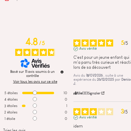
4.8
5
/
5
/
5
Avis vérifié
C'est pour un jeune enfant qui 
m'a parru très curieux et réactif
lors de sa découvert
Basé sur
11
avis soumis à un
Avis du
18/01/2026
, suite à une
contrôle
expérience du
26/12/2025
par
Denis
Voir tous les avis sur ce site
J.
5
étoiles
10
Utile
(0)
Signaler
4
étoiles
0
3
étoiles
1
3
/
5
2
étoiles
0
Avis vérifié
1
étoile
0
idem
Trier les avis