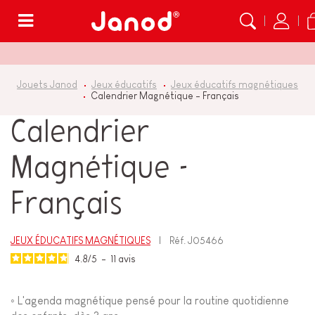
Menu
Jouets Janod
Jeux éducatifs
Jeux éducatifs magnétiques
Calendrier Magnétique - Français
Calendrier
Magnétique -
Français
JEUX ÉDUCATIFS MAGNÉTIQUES
Réf.
J05466
4.8
/
5
-
11
avis
◦ L'agenda magnétique pensé pour la routine quotidienne