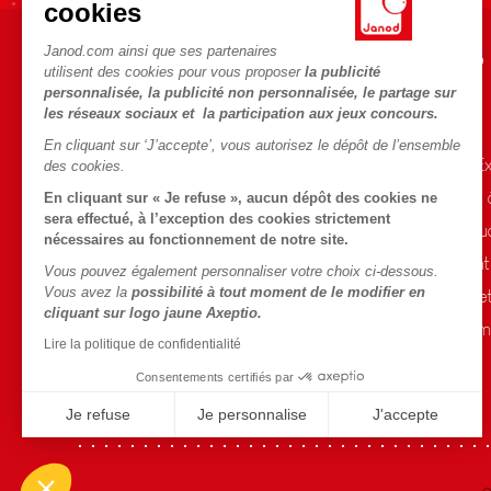
cookies
Janod.com ainsi que ses partenaires
AIDE ET INFORMATIONS
L'UNIVERS JANOD
utilisent des cookies pour vous proposer
la publicité
personnalisée, la publicité non personnalisée, le partage sur
CGV
L'histoire
les réseaux sociaux et la participation aux jeux concours.
FAQ
Le design
En cliquant sur ‘J’accepte’, vous autorisez le dépôt de l’ensemble
Contact
Blog Conseils d'E
des cookies.
Points de vente
Activités enfants
En cliquant sur « Je refuse », aucun dépôt des cookies ne
sera effectué, à l’exception des cookies strictement
Rappel Produits
Le FSC®, c'est qu
nécessaires au fonctionnement de notre site.
Conditions des offres
Nos engagement
Vous pouvez également personnaliser votre choix ci-dessous.
Vous avez la
possibilité à tout moment de le modifier en
Données personnelles
Sélection de joue
cliquant sur logo jaune Axeptio.
Gestion des cookies
Fiche environnem
Lire la politique de confidentialité
Conditions du #YesJanod
Consentements certifiés par
Je refuse
Je personnalise
J'accepte
Axeptio consent
Plateforme de Gestion du Consentement : Personnalisez vo
Notre plateforme vous permet d'adapter et de gérer vos param