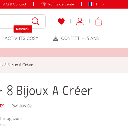
FAQ & Contact
Points de vente
Fr
Nouveau
ACTIVITÉS COSY
CONFETTI - 15 ANS
 - 8 Bijoux A Créer
- 8 Bijoux A Créer
LES
Réf.
J09132
et magiciens
 ans