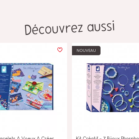
Découvrez aussi
NOUVEAU
racelets A Voeux A Créer
Kit Créatif - 7 Bijoux Phosph