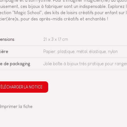
ompagné et à son rythme. Pour s'imaginer magicien(ne) au quoti
uisement, ces bijoux à fabriquer sont un indispensable. Explorez 
lection "Magic School", des kits de loisirs créatifs pour enfant su
cier(ère)s, pour des après-midis créatifs et enchantés !
ensions
21 x 3 x 17 cm
ière
Papier, plastique, métal, élastique, nylon
e de packaging
Jolie boîte à bijoux très pratique pour range
TÉLÉCHARGER LA NOTICE
Imprimer la fiche