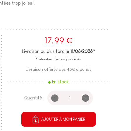
tées trop jolies !
17,99 €
Livraison au plus tard le
11/08/2026*
*Date estimative, hors jours fériés.
Livraison offerte dès 45€ d'achat
En stock
-
+
Quantité :
AJOUTER À MON PANIER