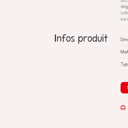
acc
dég
col
sor
Infos produit
Dim
Mat
Typ