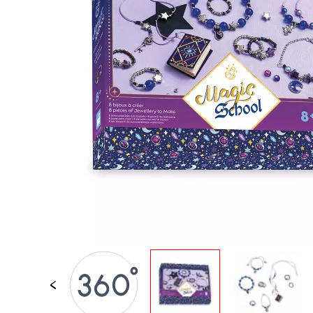
JOUETS D'ÉVEIL
JOUETS D'IMITATION
IMAGINATION
PLEIN AIR
TABLEAUX, MOBILIER &
DECO
OFFRES