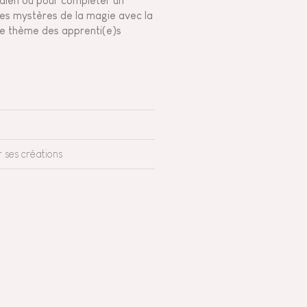
dien ou pour compléter un
les mystères de la magie avec la
r le thème des apprenti(e)s
r ses créations