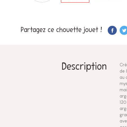
Partagez ce chouette jouet !
Description
Cré
de 
au 
mys
mai
arg
120
arg
gran
ave