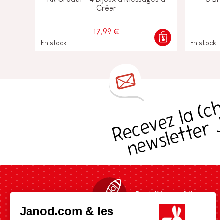
Créer
17,99 €
En stock
En stock
s
Expédition en 24h
Janod.com & les