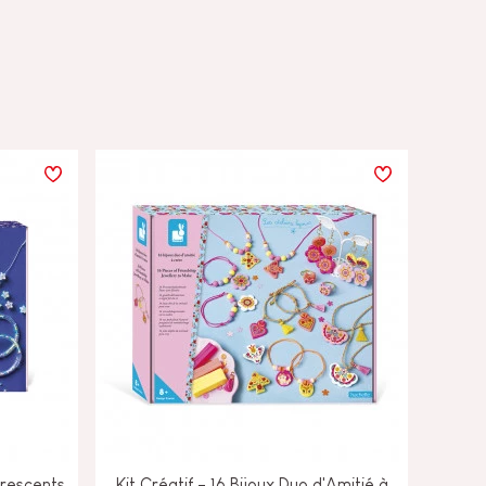
orescents
Kit Créatif - 16 Bijoux Duo d'Amitié à