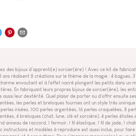
ez des bijoux d’apprenti(e) sorcier(ère) ! Avec ce kit de fabricati
8 ans réalisent 8 créations sur le thème de la magie : 4 bagues, 3 b
charme envoutant et à l'effet nacré plongent les petits dans un 
tères. En fabriquant leurs propres bijoux de sorcier(ère), les enf
s aussi leur dextérité. Quel plaisir de porter ou d'offrir ensuite s
entées, les perles et breloques fournies ont un style très onirique 
 perles irisées, 100 perles argentées, 16 perles craquelées, 8 per
entées, 4 breloques (chat, lune, clé et sorcière), 4 perles étoiles 
d anneau de raccord, 1 fermoir, 1 fil élastique, 1 fil de jade, 1 cha
c instructions et modèles à reproduire est aussi inclus, pour faire