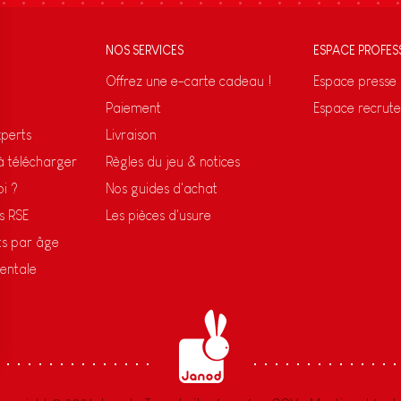
NOS SERVICES
ESPACE PROFES
Offrez une e-carte cadeau !
Espace presse
Paiement
Espace recrut
xperts
Livraison
 à télécharger
Règles du jeu & notices
oi ?
Nos guides d'achat
s RSE
Les pièces d'usure
ts par âge
entale
s Options
ètres de confidentialité, en garantissant la conformité avec le