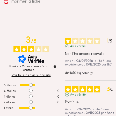
Imprimer la fiche
3
1
/
5
/
5
Avis vérifié
Non l’ho ancora ricevuta
Avis du
04/01/2026
, suite à une
expérience du
15/12/2025
par
B.C.
Basé sur
2
avis soumis à un
contrôle
Utile
(0)
Signaler
Voir tous les avis sur ce site
5
étoiles
1
5
/
5
4
étoiles
0
Avis vérifié
3
étoiles
0
Pratique
2
étoiles
0
1
étoile
1
Avis du
17/12/2025
, suite à une
expérience du
28/11/2025
par
Anne-