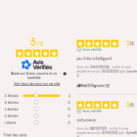
5
5
/
5
/
5
Avis vérifié
jeu très intelligent
Avis du
06/01/2026
, suite à une
expérience du
15/12/2025
par
Laure
Basé sur
3
avis soumis à un
C.
contrôle
Voir tous les avis sur ce site
Utile
(0)
Signaler
5
étoiles
3
4
étoiles
0
5
/
5
3
étoiles
0
Avis vérifié
2
étoiles
0
astucieux
1
étoile
0
Avis du
28/11/2025
, suite à une
expérience du
12/11/2025
par
Sylvet
Trier les avis