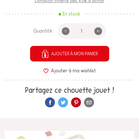
Livraison offerte dès 45€ d'achat
En stock
-
+
Quantité :
AJOUTER À MON PANIER
Ajouter à ma wishlist
Partagez ce chouette jouet !