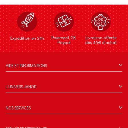
Paiement CB,
Livraison offerte
Expédition en 24h
Paypal
dès 45€ d'achat
AIDE ET INFORMATIONS
CGV
FAQ
L'UNIVERS JANOD
Contact
L'histoire
Points de vente
Le design
NOS SERVICES
Rappel Produits
Blog Conseils d'Experts
Offrez une e-carte cadeau !
Conditions des offres
Activités enfants à télécharger
Paiement
Données personnelles