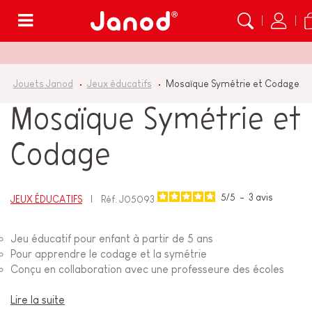
Menu
Jouets Janod
Jeux éducatifs
Mosaïque Symétrie et Codage
Mosaïque Symétrie et
Codage
5
/
5
-
3
avis
JEUX ÉDUCATIFS
Réf.
J05093
Jeu éducatif pour enfant à partir de 5 ans
Pour apprendre le codage et la symétrie
Conçu en collaboration avec une professeure des écoles
Lire la suite