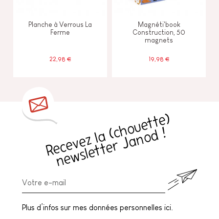
Planche à Verrous La
Magnéti'book
Ferme
Construction, 50
magnets
22,98 €
19,98 €
R
e
c
e
v
e
z
l
a
h
o
u
e
t
t
e
)
n
e
w
sl
e
t
t
e
r
J
a
n
o
d
(
c
!
Plus d’infos sur mes données personnelles ici.