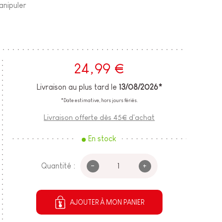
anipuler
24,99 €
Livraison au plus tard le
13/08/2026*
*Date estimative, hors jours fériés.
Livraison offerte dès 45€ d'achat
En stock
-
+
Quantité :
AJOUTER À MON PANIER