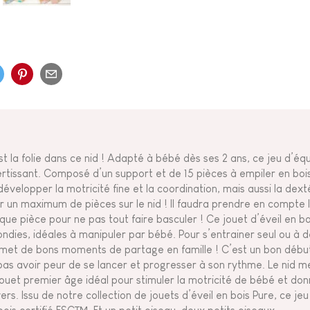
st la folie dans ce nid ! Adapté à bébé dès ses 2 ans, ce jeu d’équi
ertissant. Composé d’un support et de 15 pièces à empiler en bois
développer la motricité fine et la coordination, mais aussi la dextér
ir un maximum de pièces sur le nid ! Il faudra prendre en compte l
que pièce pour ne pas tout faire basculer ! Ce jouet d’éveil en b
ondies, idéales à manipuler par bébé. Pour s’entrainer seul ou à d
met de bons moments de partage en famille ! C’est un bon débu
pas avoir peur de se lancer et progresser à son rythme. Le nid 
jouet premier âge idéal pour stimuler la motricité de bébé et do
vers. Issu de notre collection de jouets d’éveil en bois Pure, ce j