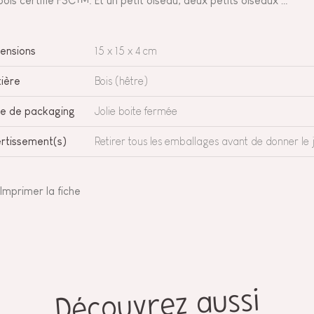
bois certifié FSC™. Et un petit oiseau, deux petits oiseaux …
ensions
15 x 15 x 4 cm
ière
Bois (hêtre)
e de packaging
Jolie boite fermée
rtissement(s)
Retirer tous les emballages avant de donner le j
Imprimer la fiche
Découvrez aussi