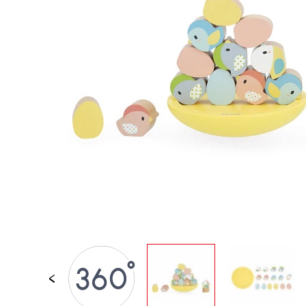
JOUETS D'ÉVEIL
JOUETS D'IMITATION
IMAGINATION
PLEIN AIR
TABLEAUX, MOBILIER &
DECO
OFFRES