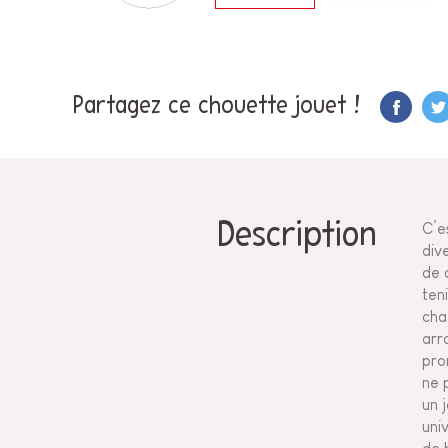
Partagez ce chouette jouet !
Description
C’e
div
de 
ten
cha
arr
pro
ne 
un 
uni