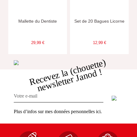
Mallette du Dentiste
Set de 20 Bagues Licorne
29,99 €
12,99 €
R
e
c
e
v
e
z
l
a
c
h
o
u
e
t
t
e
)
n
e
w
s
l
e
t
t
e
r
J
a
n
o
d
(
!
Plus d’infos sur mes données personnelles ici.