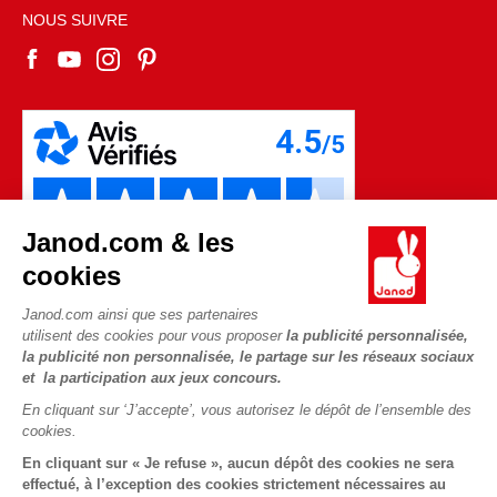
Espace recrutement
Sélection de jouets par âge
NOUS SUIVRE
Nos guides d'achat
Fiche environnementale
Les pièces d'usure
Janod.com & les
cookies
Janod.com ainsi que ses partenaires
utilisent des cookies pour vous proposer
la publicité personnalisée,
la publicité non personnalisée, le partage sur les réseaux sociaux
et la participation aux jeux concours.
En cliquant sur ‘J’accepte’, vous autorisez le dépôt de l’ensemble des
Copyright © 2026 Janod - Tous droits réservés -
CGV
-
Mentions
cookies.
Légales
En cliquant sur « Je refuse », aucun dépôt des cookies ne sera
effectué, à l’exception des cookies strictement nécessaires au