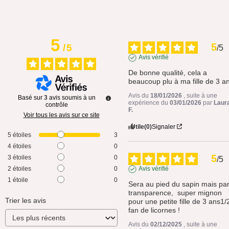
5
5
/
5
/
5
Avis vérifié
De bonne qualité, cela a 
beaucoup plu à ma fille de 3 a
Avis du
18/01/2026
, suite à une
Basé sur
3
avis soumis à un
expérience du
03/01/2026
par
Laur
contrôle
F.
Voir tous les avis sur ce site
Utile
(0)
Signaler
5
étoiles
3
4
étoiles
0
5
3
étoiles
0
/
5
2
étoiles
0
Avis vérifié
1
étoile
0
Sera au pied du sapin mais par
transparence,  super mignon 
Trier les avis
pour une petite fille de 3 ans1/2
fan de licornes !
Avis du
02/12/2025
, suite à une