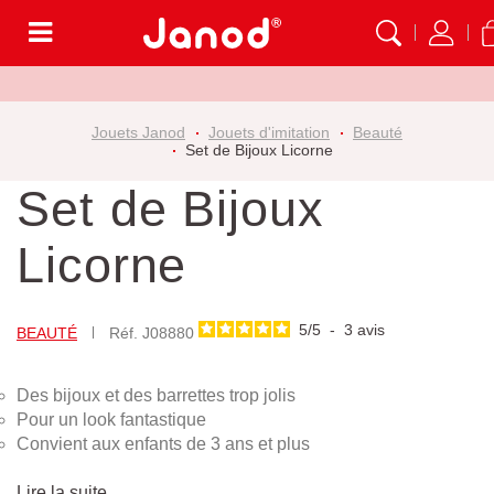
Menu
Jouets Janod
Jouets d'imitation
Beauté
Set de Bijoux Licorne
Set de Bijoux
Licorne
5
/
5
-
3
avis
BEAUTÉ
Réf.
J08880
Des bijoux et des barrettes trop jolis
Pour un look fantastique
Convient aux enfants de 3 ans et plus
Lire la suite