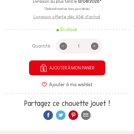
Livraison au plus tard le
12/08/2026*
*Date estimative, hors jours fériés.
Livraison offerte dès 45€ d'achat
En stock
-
+
Quantité :
AJOUTER À MON PANIER
Ajouter à ma wishlist
Partagez ce chouette jouet !