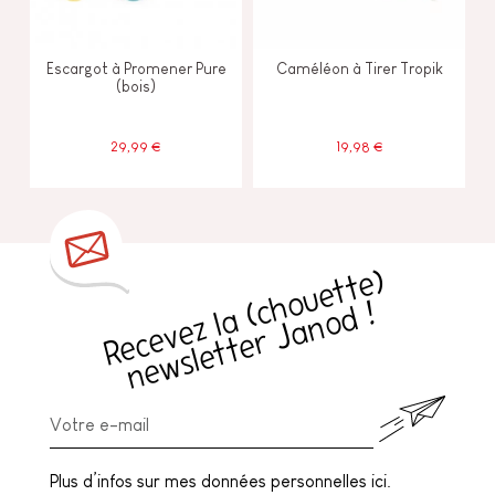
Escargot à Promener Pure
Caméléon à Tirer Tropik
(bois)
29,99 €
19,98 €
R
e
c
e
v
e
z
l
a
h
o
u
e
t
t
e
)
n
e
w
sl
e
t
t
e
r
J
a
n
o
d
(
c
!
Plus d’infos sur mes données personnelles ici.