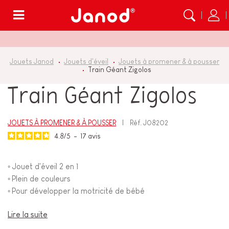
Menu
Jouets Janod
Jouets d'éveil
Jouets à promener & à pousser
Train Géant Zigolos
Train Géant Zigolos
JOUETS À PROMENER & À POUSSER
Réf.
J08202
4.8
/
5
-
17
avis
Jouet d'éveil 2 en 1
◦
Plein de couleurs
◦
Pour développer la motricité de bébé
◦
Lire la suite