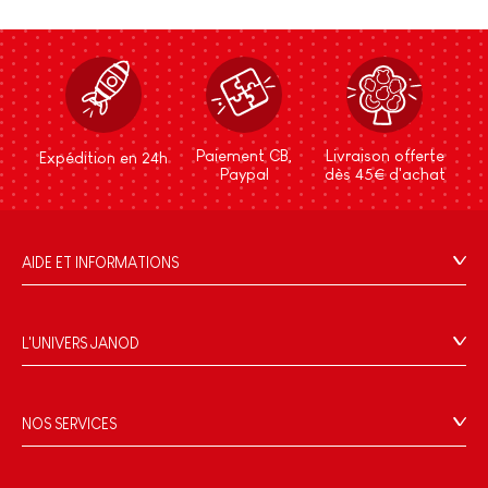
Paiement CB,
Livraison offerte
Expédition en 24h
Paypal
dès 45€ d'achat
AIDE ET INFORMATIONS
CGV
FAQ
L'UNIVERS JANOD
Contact
L'histoire
Points de vente
Le design
NOS SERVICES
Rappel Produits
Blog Conseils d'Experts
Offrez une e-carte cadeau !
Conditions des offres
Activités enfants à télécharger