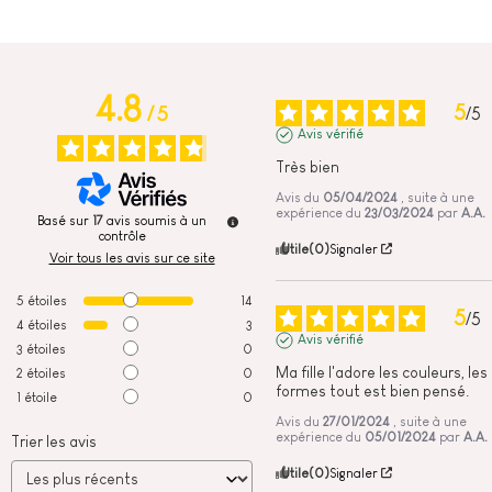
4.8
5
/
5
/
5
Avis vérifié
Très bien
Avis du
05/04/2024
, suite à une
expérience du
23/03/2024
par
A.A.
Basé sur
17
avis soumis à un
contrôle
Utile
(0)
Signaler
Voir tous les avis sur ce site
5
étoiles
14
5
/
5
4
étoiles
3
Avis vérifié
3
étoiles
0
Ma fille l'adore les couleurs, les 
2
étoiles
0
formes tout est bien pensé.
1
étoile
0
Avis du
27/01/2024
, suite à une
expérience du
05/01/2024
par
A.A.
Trier les avis
Utile
(0)
Signaler