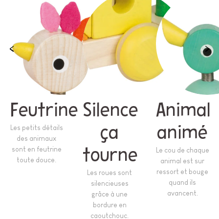
Feutrine
Silence
Animal
Les petits détails
ça
animé
des animaux
sont en feutrine
tourne
Le cou de chaque
toute douce.
animal est sur
ressort et bouge
Les roues sont
quand ils
silencieuses
avancent.
grâce à une
bordure en
caoutchouc.