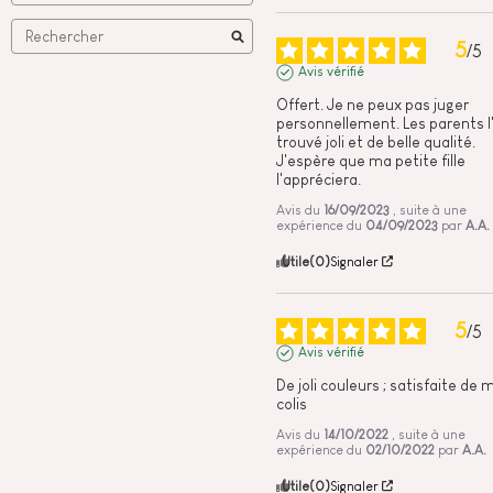
5
/
5
Avis vérifié
Offert. Je ne peux pas juger 
personnellement. Les parents l'
trouvé joli et de belle qualité. 
J'espère que ma petite fille 
l'appréciera.
Avis du
16/09/2023
, suite à une
expérience du
04/09/2023
par
A.A.
Utile
(0)
Signaler
5
/
5
Avis vérifié
De joli couleurs ; satisfaite de 
colis
Avis du
14/10/2022
, suite à une
expérience du
02/10/2022
par
A.A.
Utile
(0)
Signaler