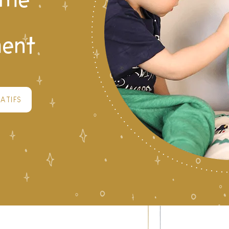
ime
ment
ATIFS