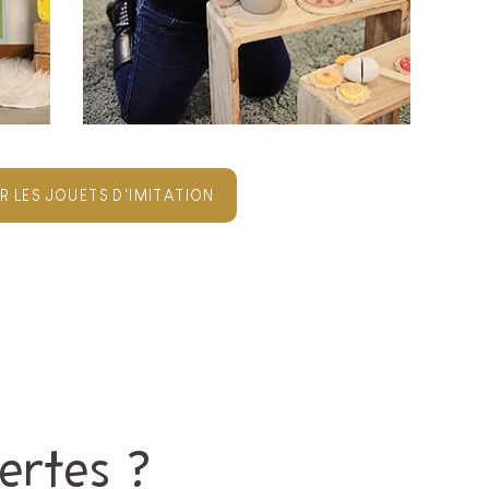
R LES JOUETS D'IMITATION
ertes ?