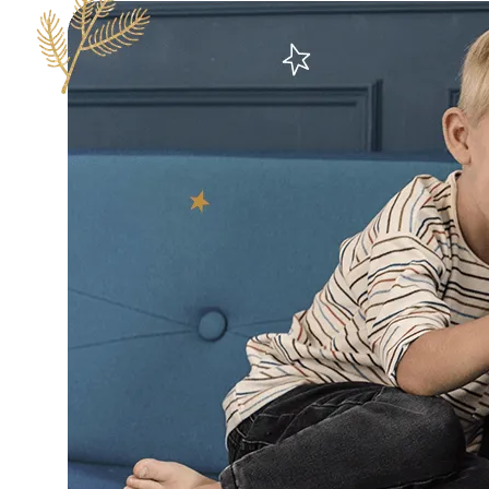
JOUETS D'ÉVEIL
JOUETS D'IMITATION
IMAGINATION
PLEIN AIR
TABLEAUX, MOBILIER &
DECO
OFFRES