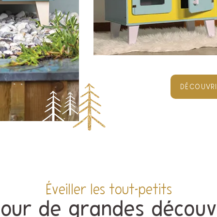
DÉCOUVRI
Éveiller les tout-petits
pour de grandes découv