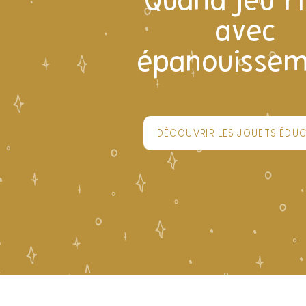
Quand jeu r
avec
épanouisse
DÉCOUVRIR LES JOUETS ÉDUC