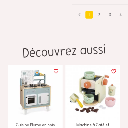
1
2
3
4
Découvrez aussi
Cuisine Plume en bois
Machine à Café et