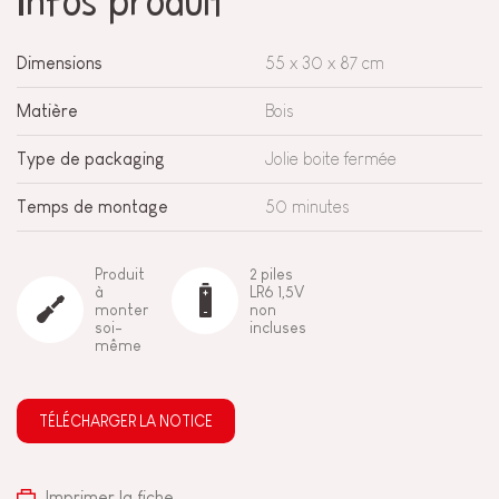
Infos produit
Dimensions
55 x 30 x 87 cm
Matière
Bois
Type de packaging
Jolie boite fermée
Temps de montage
50 minutes
Produit
2 piles
à
LR6 1,5V
monter
non
soi-
incluses
même
TÉLÉCHARGER LA NOTICE
Imprimer la fiche