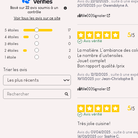
Avis du
22/12/2025
, suite à une exp
30/11/2025
par
Gwendolyne A.
Basé sur
22
avis soumis à un
contrôle
Utile
(0)
Signaler
Voir tous les avis sur ce site
5
étoiles
17
5
/
5
4
étoiles
3
Avis vérifié
3
étoiles
0
La matière. L’ambiance des color
2
étoiles
2
Le nombre d’ustensiles.

1
étoile
0
Jouet complet

Bon rapport qualité /prix
Trier les avis
Avis du
12/12/2025
, suite à une exp
19/11/2025
par
Jean-Christophe B.
Utile
(0)
Signaler
5
/
5
Avis vérifié
Très jolie cuisine!
Avis du
01/04/2025
, suite à une e
14/03/2025
par
Sophie C.