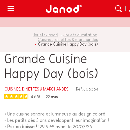
Menu
Jouets Janod
Jouets d'imitation
Cuisines, dinettes & marchandes
Grande Cuisine Happy Day (bois)
Grande Cuisine
Happy Day (bois)
CUISINES, DINETTES & MARCHANDES
Réf.
J06564
4.6
/
5
-
22
avis
◦ Une cuisine sonore et lumineuse au design coloré
◦ Les petits dès 3 ans développent leur imagination !
◦
Prix en baisse !
129.99€ avant le 20/07/26