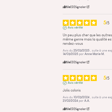
Utile
(0)
Signaler
5
/
5
Avis vérifié
Un peu plus cher que les autres
même genre mais la qualité est
rendez-vous
Avis du
25/03/2025
, suite à une e
14/03/2025
par
Anne Marie M.
Utile
(0)
Signaler
5
/
5
Avis vérifié
Jolis coloris
Avis du
10/03/2024
, suite à une e
21/02/2024
par
A.A.
Utile
(0)
Signaler