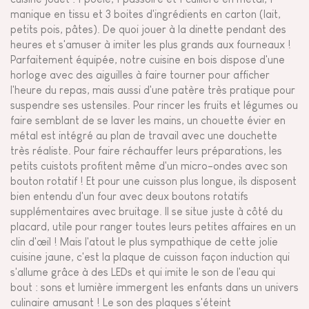
manique en tissu et 3 boites d'ingrédients en carton (lait,
petits pois, pâtes). De quoi jouer à la dinette pendant des
heures et s'amuser à imiter les plus grands aux fourneaux !
Parfaitement équipée, notre cuisine en bois dispose d'une
horloge avec des aiguilles à faire tourner pour afficher
l'heure du repas, mais aussi d'une patère très pratique pour
suspendre ses ustensiles. Pour rincer les fruits et légumes ou
faire semblant de se laver les mains, un chouette évier en
métal est intégré au plan de travail avec une douchette
très réaliste. Pour faire réchauffer leurs préparations, les
petits cuistots profitent même d'un micro-ondes avec son
bouton rotatif ! Et pour une cuisson plus longue, ils disposent
bien entendu d'un four avec deux boutons rotatifs
supplémentaires avec bruitage. Il se situe juste à côté du
placard, utile pour ranger toutes leurs petites affaires en un
clin d'œil ! Mais l'atout le plus sympathique de cette jolie
cuisine jaune, c'est la plaque de cuisson façon induction qui
s'allume grâce à des LEDs et qui imite le son de l'eau qui
bout : sons et lumière immergent les enfants dans un univers
culinaire amusant ! Le son des plaques s'éteint