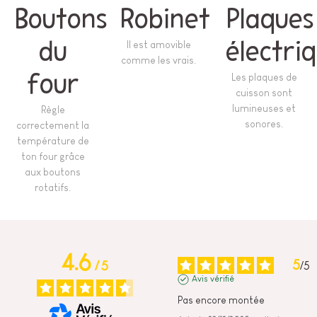
Boutons
Robinet
Plaques
du
Il est amovible
électri
comme les vrais.
four
Les plaques de
cuisson sont
lumineuses et
Règle
sonores.
correctement la
température de
ton four grâce
aux boutons
rotatifs.
4.6
5
/
5
/
5
Avis vérifié
Pas encore montée