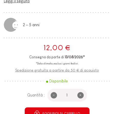
Leggi il seguito
2 - 5 anni
12,00 €
Consegna da parte di
13/08/2026*
*Data stimata, esclusi i giorni festivi.
Spedizione gratuita a partire da 50 € di acquisto
Disponibile
-
+
Quantità :
AGGIUNGI AL CARRELLO