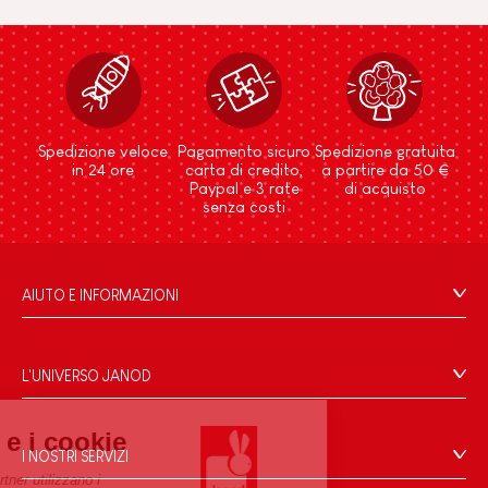
Spedizione veloce
Pagamento sicuro
Spedizione gratuita
in 24 ore
carta di credito,
a partire da 50 €
Paypal e 3 rate
di acquisto
senza costi
AIUTO E INFORMAZIONI
Condizioni Generali Di Vendita
Domande Frequenti
L'UNIVERSO JANOD
Contatti
Storia
Negozi
Janod.com e i cookie
Le nostre attività
I NOSTRI SERVIZI
Richiamo prodotti
Impegni di RSI
Janod.com e i suoi partner utilizzano i