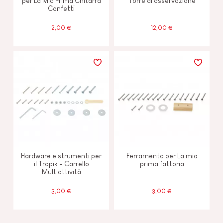
per La Mia Prima Chitarra
Torre di osservazione
Confetti
2,00 €
12,00 €
Hardware e strumenti per
Ferramenta per La mia
il Tropik - Carrello
prima fattoria
Multiattività
3,00 €
3,00 €